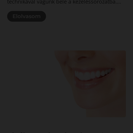
technikával vágunk bele a kezeléssorozatba….
Elolvasom