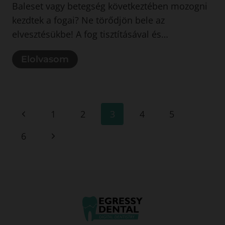
Baleset vagy betegség következtében mozogni
kezdtek a fogai? Ne törődjön bele az
elvesztésükbe! A fog tisztításával és…
Elolvasom
Page
Previous
1
2
3
4
5
Page
navigation
Next
6
Page