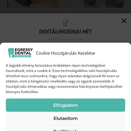
Festy tesztje: „Kíméletes
DENTÁLHIGIÉNIAI HÉT
fogfehérítés: ugyanolyan
Próbáld ki a Biofilm terápiát
szép!”
Cookie Hozzájárulás Kezelése
kedvezményes áron!
A legjobb élmény biztosítása érdekében olyan technológiákat
A Festy in style bloggere járt nálunk a
Augusztus 3-19.
között az Egressy Dentalnál
használunk, mint a cookie-k. Ezen technológiákhoz való hozzájárulás
lehetővé teszi számunkra, hogy olyan adatokat dolgozzunk fel ezen az
napokban. Festy nem először vett részt
oldalon, mint a böngészési viselkedés vagy az egyedi azonosítók. A
35 000 Ft
fogfehérítő kezelésen, korábban…
hozzájárulás elmaradása vagy visszavonása hátrányosan befolyásolhat
Most
bizonyos funkciókat.
Elolvasom
45 000 Ft
helyett
Elfogadom
Elutasítom