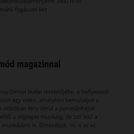
ndelőről!Véleményéért 2000 Ft-os
esárú fogászati kez
tmód magazinnal
essy Dental budai rendelőjébe, a hollywoodi
észült egy videó, amelyben bemutatjuk a
A videóban fény derül a porcelánhéjak
ltől a végleges munkáig, de szó lesz a
munkájáról is. Elmeséljük, mi is az az