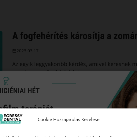
A fogfehérítés károsítja a zomá
2023.03.17.
Az egyik leggyakoribb kérdés, amivel keresnek mi
zománcot? A fogfehérítési…
Elolvasom
IGIÉNIAI HÉT
ofilm terápiát
áron!
Cookie Hozzájárulás Kezelése