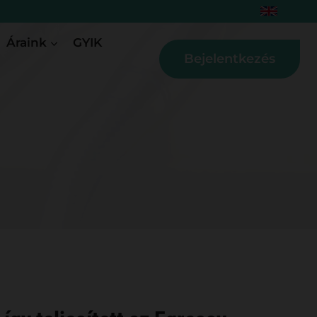
Áraink
GYIK
Bejelentkezés