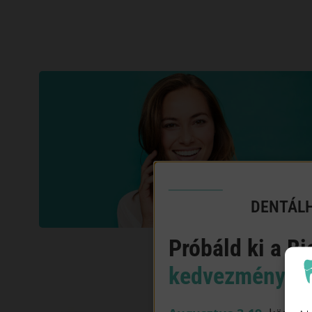
DENTÁLH
Próbáld ki a Bi
kedvezményes 