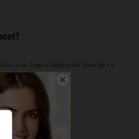
ncot?
nket az az, hogy a fogfehérítés károsítja-e a