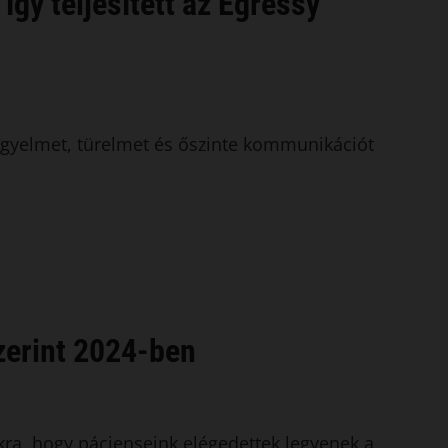
így teljesített az Egressy
figyelmet, türelmet és őszinte kommunikációt
szerint 2024-ben
ra, hogy pácienseink elégedettek legyenek a