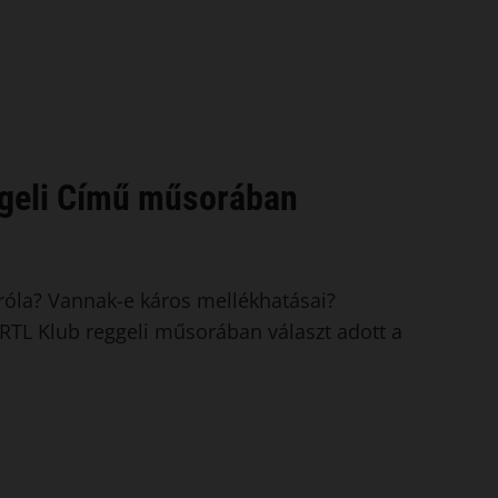
ggeli Című műsorában
 róla? Vannak-e káros mellékhatásai?
 RTL Klub reggeli műsorában választ adott a