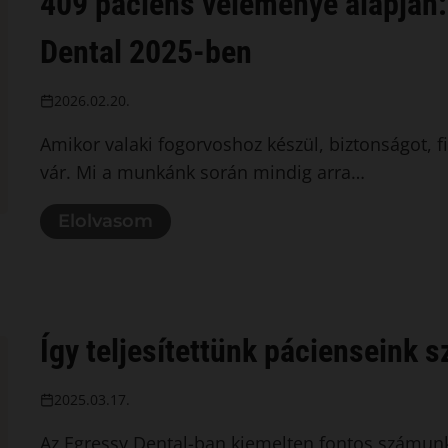
409 páciens véleménye alapján: 
Dental 2025-ben
2026.02.20.
Amikor valaki fogorvoshoz készül, biztonságot, 
vár. Mi a munkánk során mindig arra…
Elolvasom
Így teljesítettünk pácienseink 
2025.03.17.
Az Egressy Dental-ban kiemelten fontos számunk