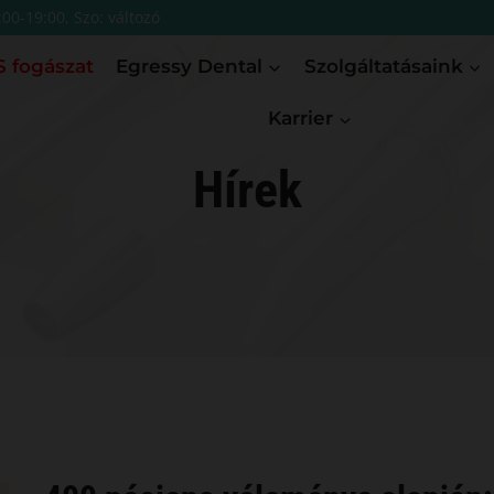
:00-19:00, Szo: változó
 fogászat
Egressy Dental
Szolgáltatásaink
Karrier
Hírek