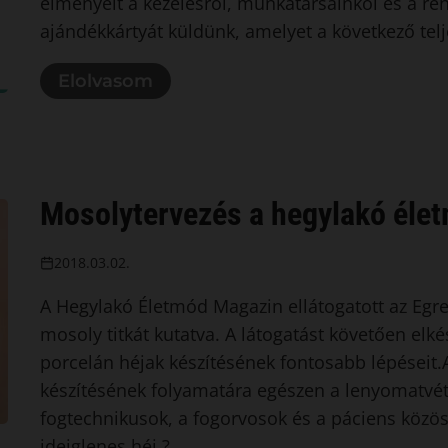
élményeit a kezelésről, munkatársainkól és a re
ajándékkártyát küldünk, amelyet a következő telj
Elolvasom
Mosolytervezés a hegylakó éle
2018.03.02.
A Hegylakó Életmód Magazin ellátogatott az Egr
mosoly titkát kutatva. A látogatást követően elk
porcelán héjak készítésének fontosabb lépéseit.
készítésének folyamatára egészen a lenyomatvéte
fogtechnikusok, a fogorvosok és a páciens közös 
ideiglenes héj ?