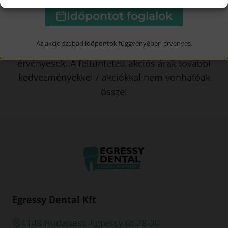
Időpontot foglalok
Az árak tájékoztató jellegűek, a végleges árak
kalkulálása a kezelőorvossal történik a
Az akció szabad időpontok függvényében érvényes.
konzultáció során. Az árak visszavonásig
érvényesek. A feltüntetett akciós árak további
kedvezményekkel / akciókkal nem vonhatóak
össze!
Egressy Dental Kft
1149 Budapest, Egressy út 28-30