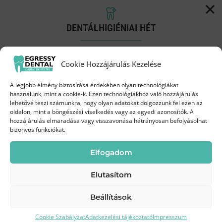
DENTÁLHIGIÉNIAI HÉT
Implantáció
Próbáld ki a Biofilm terápiát
Esztétikai fogászat /
Cookie Hozzájárulás Kezelése
Dentálhigiénia
kedvezményes áron!
A legjobb élmény biztosítása érdekében olyan technológiákat
Augusztus 3-19.
között az Egressy Dentalnál
használunk, mint a cookie-k. Ezen technológiákhoz való hozzájárulás
Szájsebészet
lehetővé teszi számunkra, hogy olyan adatokat dolgozzunk fel ezen az
oldalon, mint a böngészési viselkedés vagy az egyedi azonosítók. A
35 000 Ft
hozzájárulás elmaradása vagy visszavonása hátrányosan befolyásolhat
Most
bizonyos funkciókat.
Lézeres kezelések
45 000 Ft
helyett
Elfogadom
Fogszabályozás
Elutasítom
Beállítások
Gyermekfogászat
Kíméletes
Modern
Frissebb, tisztább
tisztítás
technológia
mosoly
Cookie Szabályzat
Adatkezelési tájékoztató
Impresszum