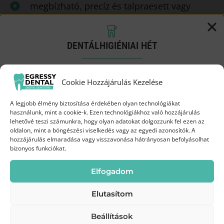
megbízható, precíz és talpraesett vagy
rugalmas, alkalmazkodó, empatikus
természeted van
DENTÁLHIGIÉNIAI HÉT
csapatban gondolkozol
Próbáld ki a Biofilm terápiát
Cookie Hozzájárulás Kezelése
Előnyt jelent,
ha kommunikációs szinten
kedvezményes áron!
beszélsz angolul, dolgoztál már recepciósként
A legjobb élmény biztosítása érdekében olyan technológiákat
vagy van fogászati asszisztens végzettséged
Augusztus 3-19.
között az Egressy Dentalnál
használunk, mint a cookie-k. Ezen technológiákhoz való hozzájárulás
lehetővé teszi számunkra, hogy olyan adatokat dolgozzunk fel ezen az
esetleg folyamatban lévő tanulmányod.
oldalon, mint a böngészési viselkedés vagy az egyedi azonosítók. A
35 000 Ft
hozzájárulás elmaradása vagy visszavonása hátrányosan befolyásolhat
Most
bizonyos funkciókat.
45 000 Ft
helyett
Elfogadom
Elutasítom
A szakmai önéletrajzokat az
Beállítások
info@egressydental.hu
e-mail
Kíméletes
Modern
Frissebb, tisztább