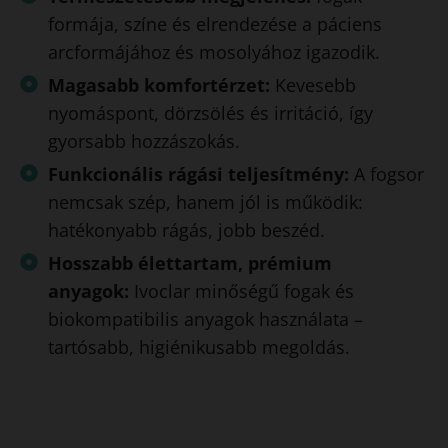
formája, színe és elrendezése a páciens
arcformájához és mosolyához igazodik.
Magasabb komfortérzet:
Kevesebb
nyomáspont, dörzsölés és irritáció, így
gyorsabb hozzászokás.
Funkcionális rágási teljesítmény:
A fogsor
nemcsak szép, hanem jól is működik:
hatékonyabb rágás, jobb beszéd.
Hosszabb élettartam, prémium
anyagok:
Ivoclar minőségű fogak és
biokompatibilis anyagok használata –
tartósabb, higiénikusabb megoldás.