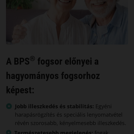
®
A BPS
fogsor előnyei a
hagyományos fogsorhoz
képest:
Jobb illeszkedés és stabilitás:
Egyéni
harapásrögzítés és speciális lenyomatvétel
révén szorosabb, kényelmesebb illeszkedés.
Természetesebb megjelenés:
fogak