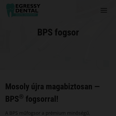
Skip
to
content
BPS fogsor
Mosoly újra magabiztosan —
®
BPS
fogsorral!
A BPS műfogsor a prémium minőségű,