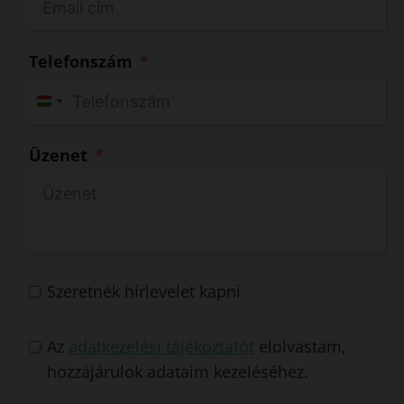
Telefonszám
H
u
Üzenet
n
g
a
r
y
+
Szeretnék hírlevelet kapni
3
6
Az
adatkezelési tájékoztatót
elolvastam,
hozzájárulok adataim kezeléséhez.