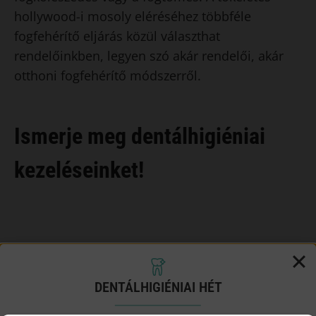
hollywood-i mosoly eléréséhez többféle
fogfehérítő eljárás közül választhat
rendelőinkben, legyen szó akár rendelői, akár
otthoni fogfehérítő módszerről.
Ismerje meg dentálhigiéniai
kezeléseinket!
DENTÁLHIGIÉNIAI HÉT