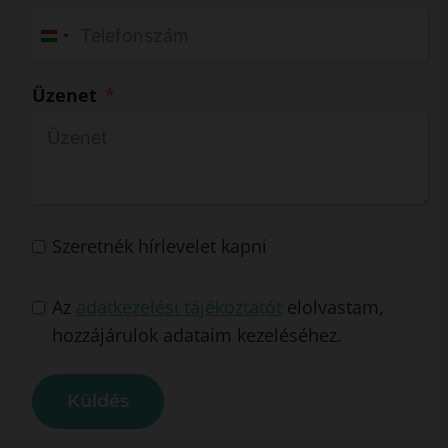
H
u
Üzenet
n
g
a
r
y
+
Szeretnék hírlevelet kapni
3
6
Az
adatkezelési tájékoztatót
elolvastam,
hozzájárulok adataim kezeléséhez.
Küldés