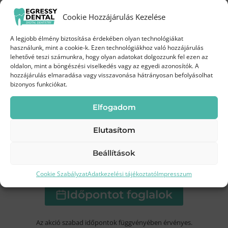
Próbáld ki a Biofilm terápiát
Cookie Hozzájárulás Kezelése
kedvezményes áron!
A legjobb élmény biztosítása érdekében olyan technológiákat
Augusztus 3-19.
között az Egressy Dentalnál
használunk, mint a cookie-k. Ezen technológiákhoz való hozzájárulás
lehetővé teszi számunkra, hogy olyan adatokat dolgozzunk fel ezen az
oldalon, mint a böngészési viselkedés vagy az egyedi azonosítók. A
35 000 Ft
hozzájárulás elmaradása vagy visszavonása hátrányosan befolyásolhat
Most
bizonyos funkciókat.
45 000 Ft
helyett
Elfogadom
Elutasítom
Beállítások
Kíméletes
Modern
Frissebb, tisztább
Fogfehérítés
tisztítás
technológia
mosoly
Cookie Szabályzat
Adatkezelési tájékoztató
Impresszum
Ez érdekel
Időpontot foglalok
Az akció szabad időpontok függvényében érvényes.