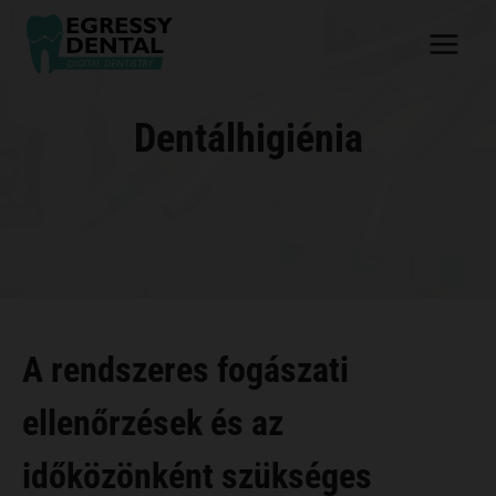
Skip
to
content
Dentálhigiénia
A rendszeres fogászati
ellenőrzések és az
időközönként szükséges