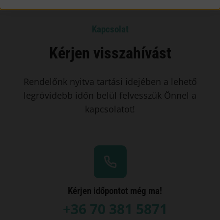
Kapcsolat
Kérjen visszahívást
Rendelőnk nyitva tartási idejében a lehető
legrövidebb időn belül felvesszük Önnel a
kapcsolatot!
Kérjen időpontot még ma!
+36 70 381 5871