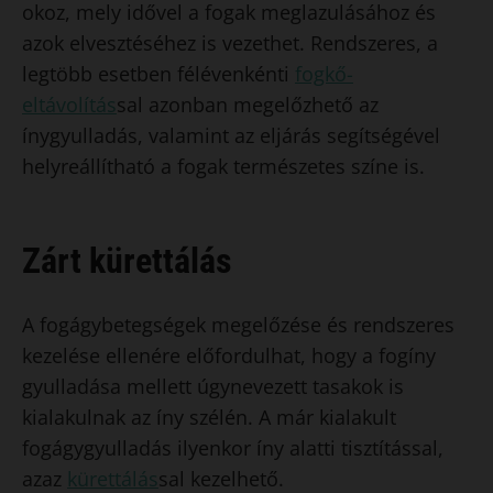
okoz, mely idővel a fogak meglazulásához és
azok elvesztéséhez is vezethet. ​Rendszeres, a
legtöbb esetben félévenkénti
fogkő-
eltávolítás
sal azonban megelőzhető az
ínygyulladás, valamint az eljárás segítségével
helyreállítható a fogak természetes színe is.
Zárt kürettálás
​A fogágybetegségek megelőzése és rendszeres
kezelése ellenére előfordulhat, hogy a fogíny
gyulladása mellett úgynevezett tasakok is
kialakulnak az íny szélén. A már kialakult
fogágygyulladás ilyenkor íny alatti tisztítással,
azaz
kürettálás
sal kezelhető.