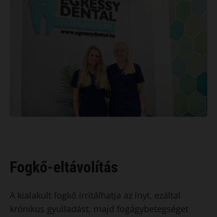
Fogkő-eltávolítás
​A kialakult fogkő irritálhatja az ínyt, ezáltal
krónikus gyulladást, majd fogágybetegséget