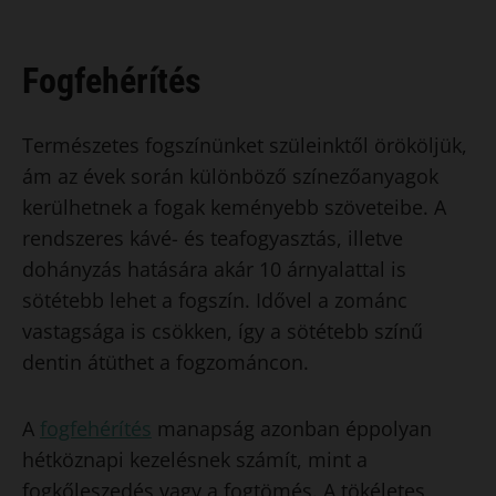
Fogfehérítés
Természetes fogszínünket szüleinktől örököljük,
ám az évek során különböző színezőanyagok
kerülhetnek a fogak keményebb szöveteibe. A
rendszeres kávé- és teafogyasztás, illetve
dohányzás hatására akár 10 árnyalattal is
sötétebb lehet a fogszín. Idővel a zománc
vastagsága is csökken, így a sötétebb színű
dentin átüthet a fogzománcon.
​A
fogfehérítés
manapság azonban éppolyan
hétköznapi kezelésnek számít, mint a
fogkőleszedés vagy a fogtömés. A tökéletes