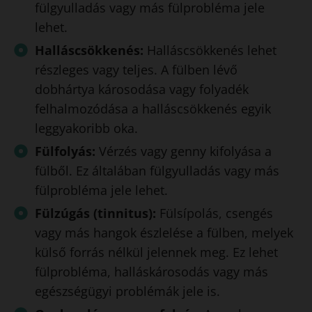
fülgyulladás vagy más fülprobléma jele
lehet.
Halláscsökkenés:
Halláscsökkenés lehet
részleges vagy teljes. A fülben lévő
dobhártya károsodása vagy folyadék
felhalmozódása a halláscsökkenés egyik
leggyakoribb oka.
Fülfolyás:
Vérzés vagy genny kifolyása a
fülből. Ez általában fülgyulladás vagy más
fülprobléma jele lehet.
Fülzúgás (tinnitus):
Fülsípolás, csengés
vagy más hangok észlelése a fülben, melyek
külső forrás nélkül jelennek meg. Ez lehet
fülprobléma, halláskárosodás vagy más
egészségügyi problémák jele is.