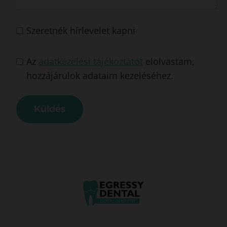
y
+
Szeretnék hírlevelet kapni
3
6
Az
adatkezelési tájékoztatót
elolvastam,
hozzájárulok adataim kezeléséhez.
Küldés