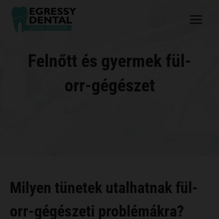
Skip
to
content
Felnőtt és gyermek fül-
orr-gégészet
Milyen tünetek utalhatnak fül-
orr-gégészeti problémákra?