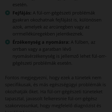
esetén.
Fejfájás:
A fül-orr-gégészeti problémák
gyakran okozhatnak fejfájást is, különösen
azok, amelyek az arcüregben vagy az
orrmelléküregekben jelentkeznek.
Érzékenység a nyomásra:
A fülben, az
orrban vagy a garatban lévő
nyomásérzékenység is jellemző lehet fül-orr-
gégészeti problémák esetén.
Fontos megjegyezni, hogy ezek a tünetek nem
specifikusak, és más egészségügyi problémák is
okozhatják őket. Ha fül-orr-gégészeti tüneteket
tapasztal, javasolt felkeresnie fül-orr-gégész
szakorvosunkat, hogy megfelelő diagnózist és