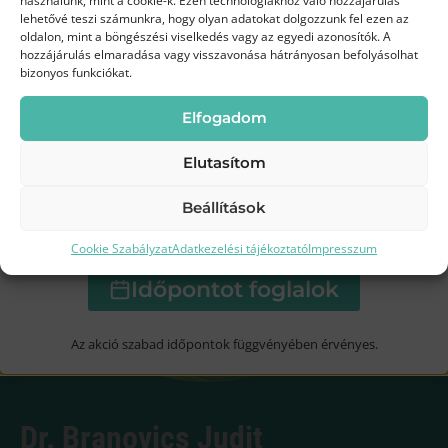
Augusztus 3-19.
között az Egressy Dentalnál
használunk, mint a cookie-k. Ezen technológiákhoz való hozzájárulás
lehetővé teszi számunkra, hogy olyan adatokat dolgozzunk fel ezen az
oldalon, mint a böngészési viselkedés vagy az egyedi azonosítók. A
35 000 Ft
hozzájárulás elmaradása vagy visszavonása hátrányosan befolyásolhat
Most
bizonyos funkciókat.
45 000 Ft
helyett
Elfogadom
Elutasítom
Beállítások
Kíméletes
Modern
Frissebb, tisztább
tisztítás
technológia
mosoly
Cookie Szabályzat
Adatkezelési tájékoztató
Impresszum
Időpontot foglalok
Az akció szabad időpontok függvényében érvényes.
Dr. Branovics Judit