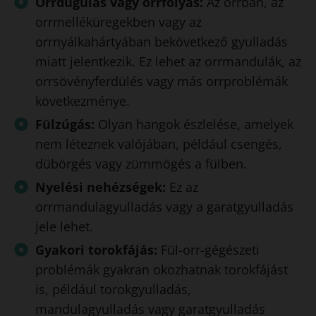
Orrdugulás vagy orrfolyás:
Az orrban, az
orrmelléküregekben vagy az
orrnyálkahártyában bekövetkező gyulladás
miatt jelentkezik. Ez lehet az orrmandulák, az
orrsövényferdülés vagy más orrproblémák
következménye.
Fülzúgás:
Olyan hangok észlelése, amelyek
nem léteznek valójában, például csengés,
dübörgés vagy zümmögés a fülben.
Nyelési nehézségek:
Ez az
orrmandulagyulladás vagy a garatgyulladás
jele lehet.
Gyakori torokfájás:
Fül-orr-gégészeti
problémák gyakran okozhatnak torokfájást
is, például torokgyulladás,
mandulagyulladás vagy garatgyulladás