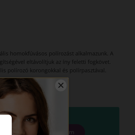
orális homokfúvásos polírozást alkalmazunk. A
ségével eltávolítjuk az íny feletti fogkövet.
lis polírozó korongokkal és polírpasztával.
Bejelentkezem