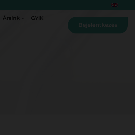
Áraink
GYIK
Bejelentkezés