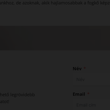
unkhoz, de azoknak, akik hajlamosabbak a fogkő képző
Név
Email
ehető legrövidebb
atot!