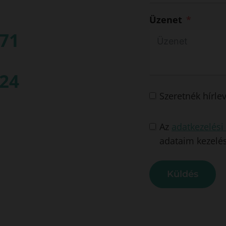
Üzenet
871
524
Szeretnék hírle
Az
adatkezelési 
adataim kezelé
Küldés