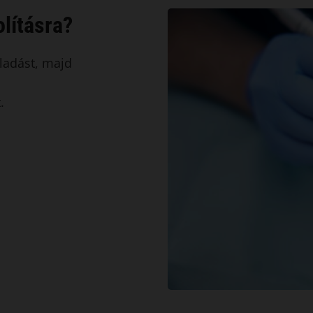
lításra?
ulladást, majd
.