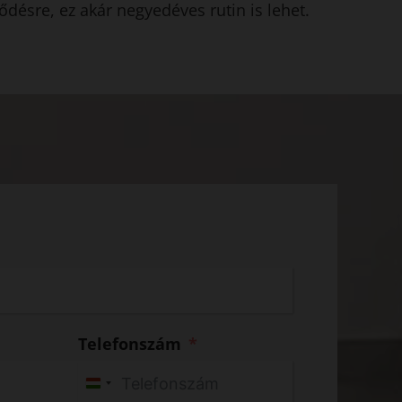
désre, ez akár negyedéves rutin is lehet.
Telefonszám
H