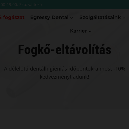
:00-19:00, Szo: változó
 fogászat
Egressy Dental
Szolgáltatásaink
Karrier
Fogkő-eltávolítás
A délelőtti dentálhigiéniás időpontokra most -10%
kedvezményt adunk!