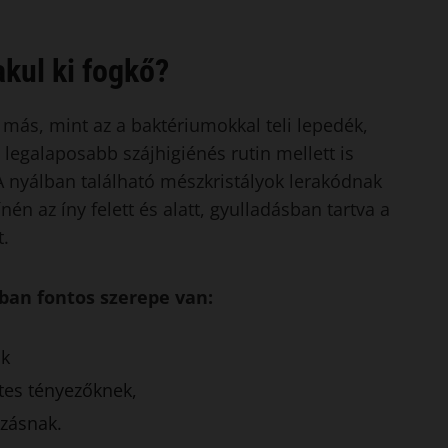
akul ki fogkő?
más, mint az a baktériumokkal teli lepedék,
legalaposabb szájhigiénés rutin mellett is
 A nyálban található mészkristályok lerakódnak
ínén az íny felett és alatt, gyulladásban tartva a
t.
ban fontos szerepe van:
ak
tes tényezőknek,
zásnak.