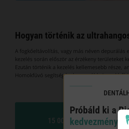
Hogyan történik az ultrahangos
A fogkőeltávolítás, vagy más néven depurálás e
kezelés során először az érzékeny területeket ké
Ezután történik a kezelés kellemesebb része, am
Homokfúvó segítségével az apróbb üregekből is 
DENTÁLH
Próbáld ki a Bi
kedvezményes 
15 000 Ft / fogív + ingyene