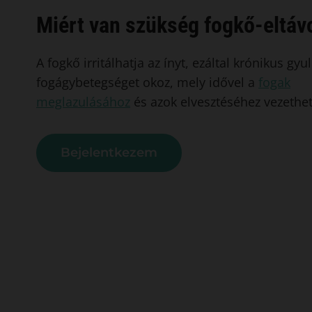
Miért van szükség fogkő-eltávo
A fogkő irritálhatja az ínyt, ezáltal krónikus gy
fogágybetegséget okoz, mely idővel a
fogak
meglazulásához
és azok elvesztéséhez vezethet
Bejelentkezem