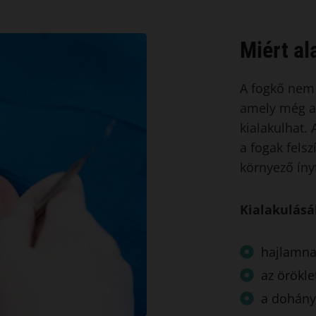
Miért al
A fogkő nem 
amely még a 
kialakulhat.
a fogak felsz
környező íny
Kialakulásá
hajlamn
az örökle
a dohány