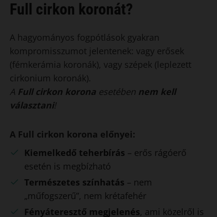
Full cirkon koronát?
A hagyományos fogpótlások gyakran
kompromisszumot jelentenek: vagy erősek
(fémkerámia koronák), vagy szépek (leplezett
cirkonium koronák).
A
Full cirkon korona
esetében
nem kell
választani
!
A Full cirkon korona előnyei:
Kiemelkedő teherbírás
– erős rágóerő
esetén is megbízható
Természetes színhatás
– nem
„műfogszerű”, nem krétafehér
Fényáteresztő megjelenés
, ami közelről is