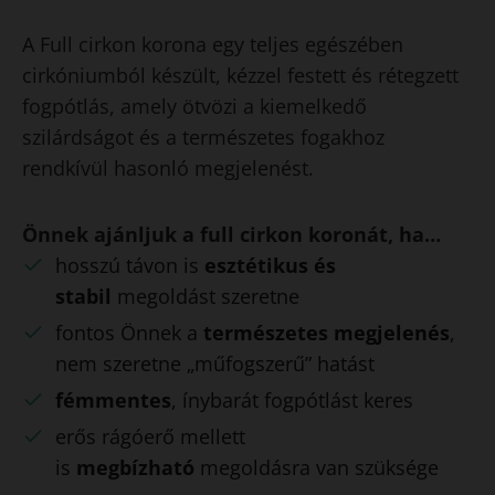
A Full cirkon korona egy teljes egészében
cirkóniumból készült, kézzel festett és rétegzett
fogpótlás, amely ötvözi a kiemelkedő
szilárdságot és a természetes fogakhoz
rendkívül hasonló megjelenést.
Önnek ajánljuk a full cirkon koronát, ha…
hosszú távon is
esztétikus és
stabil
megoldást szeretne
fontos Önnek a
természetes megjelenés
,
nem szeretne „műfogszerű” hatást
fémmentes
, ínybarát fogpótlást keres
erős rágóerő mellett
is
megbízható
megoldásra van szüksége