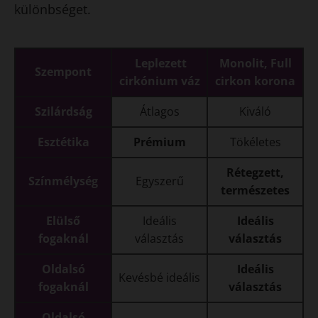
különbséget.
Leplezett
Monolit, Full
Szempont
cirkónium váz
cirkon korona
Szilárdság
Átlagos
Kiváló
Esztétika
Prémium
Tökéletes
Rétegzett,
Színmélység
Egyszerű
természetes
Elülső
Ideális
Ideális
fogaknál
választás
választás
Oldalsó
Ideális
Kevésbé ideális
fogaknál
választás
Oldalsó