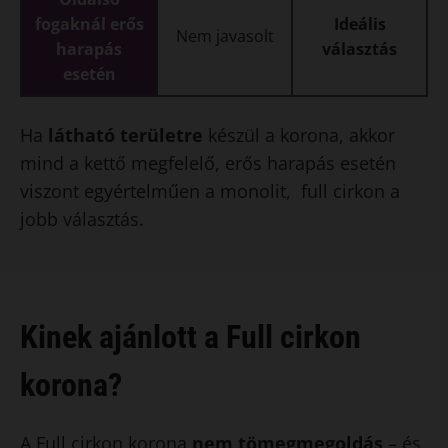
fogaknál erős
Ideális
Nem javasolt
harapás
választás
esetén
Ha
látható területre
készül a korona, akkor
mind a kettő megfelelő, erős harapás esetén
viszont egyértelműen a monolit, full cirkon a
jobb választás.
Kinek ajánlott a Full cirkon
korona?
A Full cirkon korona
nem tömegmegoldás
– és