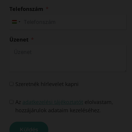
Telefonszám
H
u
Üzenet
n
g
a
r
y
+
Szeretnék hírlevelet kapni
3
6
Az
adatkezelési tájékoztatót
elolvastam,
hozzájárulok adataim kezeléséhez.
Küldés