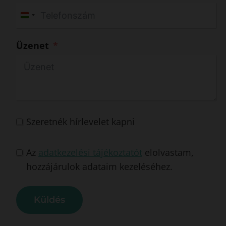
H
u
Üzenet
n
g
a
r
y
+
Szeretnék hírlevelet kapni
3
6
Az
adatkezelési tájékoztatót
elolvastam,
hozzájárulok adataim kezeléséhez.
Küldés