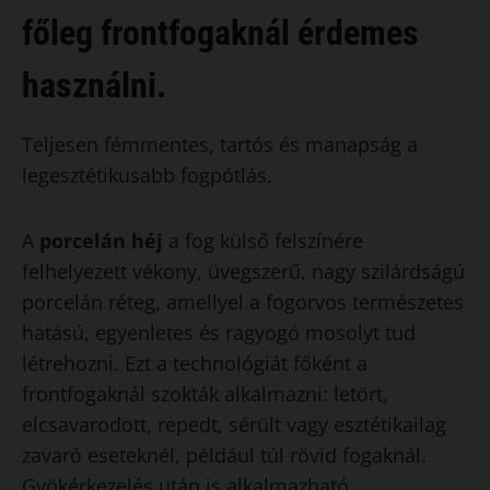
főleg frontfogaknál érdemes
használni.
Teljesen fémmentes, tartós és manapság a
legesztétikusabb fogpótlás.
A
porcelán héj
a fog külső felszínére
felhelyezett vékony, üvegszerű, nagy szilárdságú
porcelán réteg, amellyel a fogorvos természetes
hatású, egyenletes és ragyogó mosolyt tud
létrehozni. Ezt a technológiát főként a
frontfogaknál szokták alkalmazni: letört,
elcsavarodott, repedt, sérült vagy esztétikailag
zavaró eseteknél, például túl rövid fogaknál.
Gyökérkezelés után is alkalmazható,