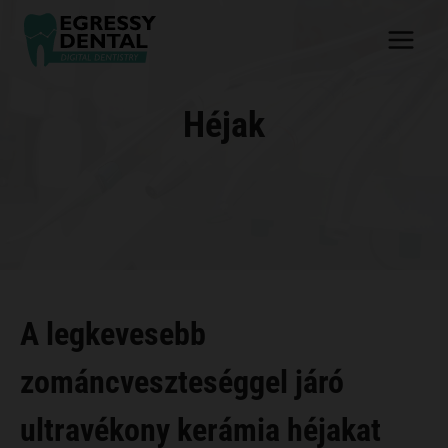
Skip
to
content
Héjak
A legkevesebb
zománcveszteséggel járó
ultravékony kerámia héjakat