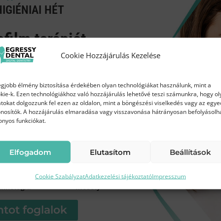
IGIÉNIAI HÉT
zati képalkotó központ, ami az Egressy Dental Digitál
az Egressy út 28-30. szám alatt. A CT központ akadál
ofilm terápiát
 fogadhatjuk a kerekesszékkel érkező, vagy egyéb moz
áron!
Cookie Hozzájárulás Kezelése
rt és bejelentkezésért
kattintson ide
.
az Egressy Dentalnál
egjobb élmény biztosítása érdekében olyan technológiákat használunk, mint a
kie-k. Ezen technológiákhoz való hozzájárulás lehetővé teszi számunkra, hogy ol
tokat dolgozzunk fel ezen az oldalon, mint a böngészési viselkedés vagy az egye
Ft
45 000 Ft
nosítók. A hozzájárulás elmaradása vagy visszavonása hátrányosan befolyásolh
helyett
onyos funkciókat.
gínyvérzésről
Mitől olyan szép és es
Elfogadom
Elutasítom
Beállítások
Modern
Frissebb, tisztább
Cookie Szabályzat
Adatkezelési tájékoztató
Impresszum
chnológia
mosoly
tot foglalok