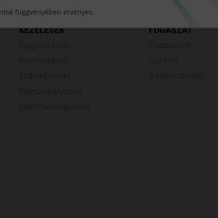
ntok függvényében érvényes.
KEZELÉSEK
FOGÁSZAT
Fogpótlások
Csapatunk
Implantáció
Galéria
Szájsebészet
Bejelentkezés
Fogszabályozás
Gyermekfogászat