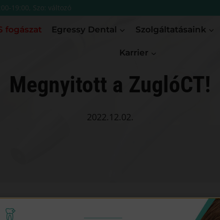
:00-19:00, Szo: változó
 fogászat
Egressy Dental
Szolgáltatásaink
Karrier
Megnyitott a ZuglóCT!
2022.12.02.