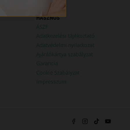
HASZNOS
ÁSZF
Adatkezelési tájékoztató
Adatvédelmi nyilatkozat
Ajánlókártya szabályzat
Garancia
Cookie Szabályzat
Impresszum