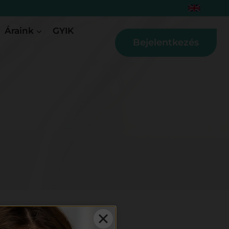
Áraink
GYIK
Bejelentkezés