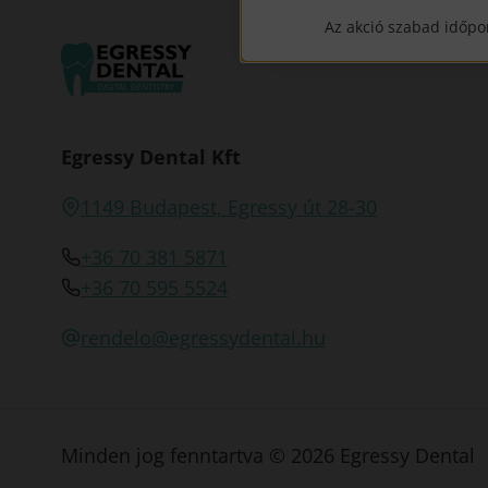
Az akció szabad időpo
Egressy Dental Kft
1149 Budapest, Egressy út 28-30
+36 70 381 5871
+36 70 595 5524
rendelo@egressydental.hu
Minden jog fenntartva © 2026 Egressy Dental