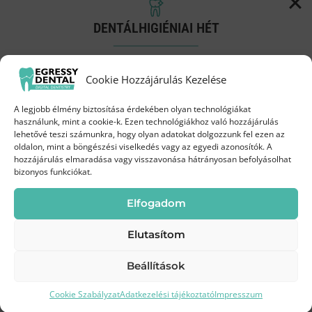
A fogfehérítés eredménye függ a fogak
állapotától, az életmódtól, illetve a fogfehérítés
DENTÁLHIGIÉNIAI HÉT
időtartamától. A helytelen életmód miatt
elszíneződött fogakon (cigaretta, kávé, tea)
Próbáld ki a Biofilm terápiát
Cookie Hozzájárulás Kezelése
szinte minden esetben látványos változást
kedvezményes áron!
lehet elérni a rendelői fogfehérítéssel. Az
A legjobb élmény biztosítása érdekében olyan technológiákat
örökletesen sötétebb színű fogak is fehérebbek
Augusztus 3-19.
között az Egressy Dentalnál
használunk, mint a cookie-k. Ezen technológiákhoz való hozzájárulás
lehetővé teszi számunkra, hogy olyan adatokat dolgozzunk fel ezen az
lesznek a kezelés hatására.
oldalon, mint a böngészési viselkedés vagy az egyedi azonosítók. A
35 000 Ft
hozzájárulás elmaradása vagy visszavonása hátrányosan befolyásolhat
Most
bizonyos funkciókat.
Most akciós a 6% peroxidos
45 000 Ft
helyett
Elfogadom
fogfehérítés?
Elutasítom
Beállítások
Igen! Március 31-ig most akciósan
69 000 Ft
Kíméletes
Modern
Frissebb, tisztább
helyett csak
45 000 Ft
;
2 főre páros
tisztítás
technológia
mosoly
Cookie Szabályzat
Adatkezelési tájékoztató
Impresszum
csomagban
pedig 138 000 Ft helyett
73 000 Ft
!