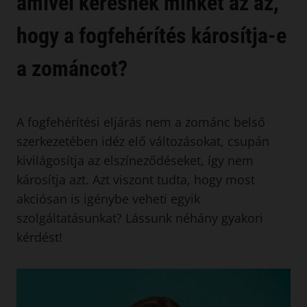
amivel keresnek minket az az,
hogy a fogfehérítés károsítja-e
a zománcot?
A fogfehérítési eljárás nem a zománc belső
szerkezetében idéz elő változásokat, csupán
kivilágosítja az elszíneződéseket, így nem
károsítja azt. Azt viszont tudta, hogy most
akciósan is igénybe veheti egyik
szolgáltatásunkat? Lássunk néhány gyakori
kérdést!