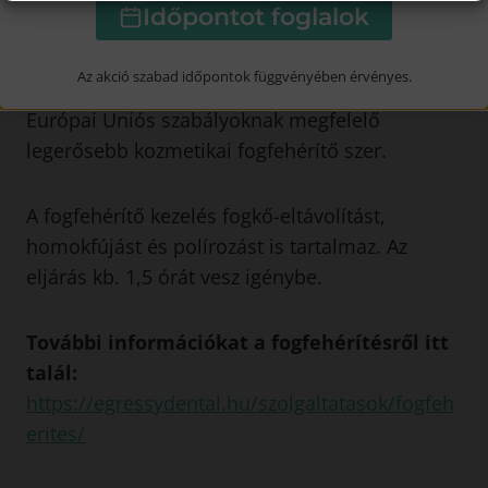
Időpontot foglalok
A 6% peroxidtartalmú fogfehérítő anyag a
pórusokon át bejutva kioldja a fogból az évek
Az akció szabad időpontok függvényében érvényes.
alatt lerakódott szennyező anyagokat. Ez az
Európai Uniós szabályoknak megfelelő
legerősebb kozmetikai fogfehérítő szer.
A fogfehérítő kezelés fogkő-eltávolítást,
homokfújást és polírozást is tartalmaz. Az
eljárás kb. 1,5 órát vesz igénybe.
További információkat a fogfehérítésről itt
talál:
https://egressydental.hu/szolgaltatasok/fogfeh
erites/