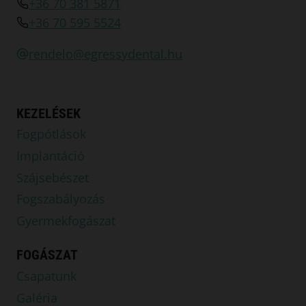
+36 70 381 5871
+36 70 595 5524
rendelo@egressydental.hu
KEZELÉSEK
Fogpótlások
Implantáció
Szájsebészet
Fogszabályozás
Gyermekfogászat
FOGÁSZAT
Csapatunk
Galéria