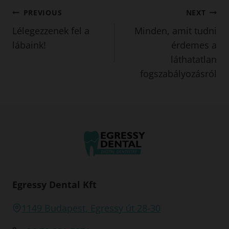
Bejegyzés
PREVIOUS
NEXT
Lélegezzenek fel a
Minden, amit tudni
navigáció
lábaink!
érdemes a
láthatatlan
fogszabályozásról
Egressy Dental Kft
1149 Budapest, Egressy út 28-30