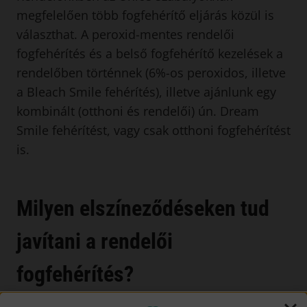
megfelelően több fogfehérítő eljárás közül is
választhat. A peroxid-mentes rendelői
fogfehérítés és a belső fogfehérítő kezelések a
rendelőben történnek (6%-os peroxidos, illetve
a Bleach Smile fehérítés), illetve ajánlunk egy
kombinált (otthoni és rendelői) ún. Dream
Smile fehérítést, vagy csak otthoni fogfehérítést
is.
Milyen elszíneződéseken tud
javítani a rendelői
fogfehérítés?