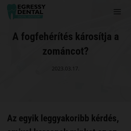
Skip
to
content
A fogfehérítés károsítja a
zománcot?
2023.03.17.
Az egyik leggyakoribb kérdés,