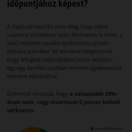
időpontjához képest?
A fogászati kezelés nem elég, hogy sokak
számára előzetesen talán félelmetes is lehet, a
sűrű mindennapokba beilleszteni szintén
kihívást jelenthet. Mi mindent megteszünk,
hogy lefoglalt időpontjában sorra kerüljön –
egy-egy kezelés azonban minden igyekezetünk
ellenére elhúzódhat.
Örömmel olvastuk, hogy
a válaszadók 59%-
ának nem, vagy maximum 5 percet kellett
várkoznia.