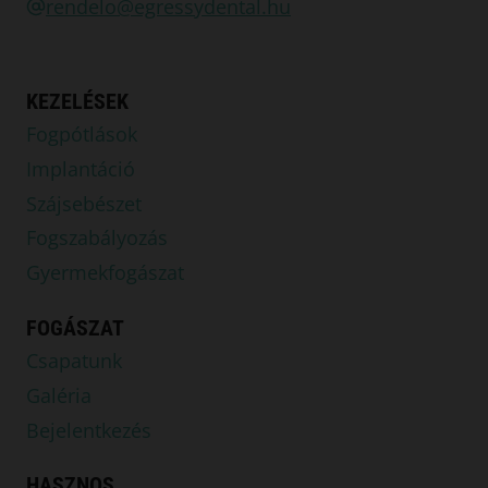
rendelo@egressydental.hu
KEZELÉSEK
Fogpótlások
Implantáció
Szájsebészet
Fogszabályozás
Gyermekfogászat
FOGÁSZAT
Csapatunk
Galéria
Bejelentkezés
HASZNOS