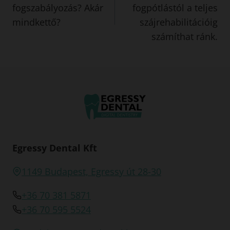
navigáció
fogszabályozás? Akár
fogpótlástól a teljes
mindkettő?
szájrehabilitációig
számíthat ránk.
Egressy Dental Kft
1149 Budapest, Egressy út 28-30
+36 70 381 5871
+36 70 595 5524