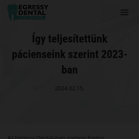
Skip
to
content
Így teljesítettünk
pácienseink szerint 2023-
ban
2024.02.15.
Az Egressy Dental-ban nagyon fontos