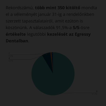
Rekordszámú,
több mint 350 kitöltő
mondta
el a véleményét január 31-ig a rendelőnkben
szerzett tapasztalatairól, amit ezúton is
köszönünk. A válaszadók 91,5%-a
5/5
-ösre
értékelte
legutóbbi
kezelését
az Egressy
Dentalban
.