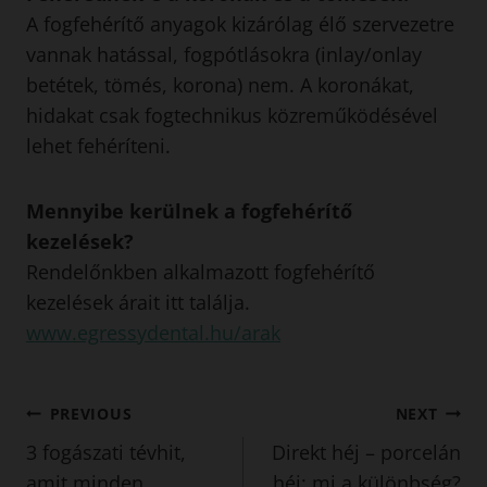
A fogfehérítő anyagok kizárólag élő szervezetre
vannak hatással, fogpótlásokra (inlay/onlay
betétek, tömés, korona) nem. A koronákat,
hidakat csak fogtechnikus közreműködésével
lehet fehéríteni.
Mennyibe kerülnek a fogfehérítő
kezelések?
Rendelőnkben alkalmazott fogfehérítő
kezelések árait itt találja.
www.egressydental.hu/arak
Bejegyzés
PREVIOUS
NEXT
3 fogászati tévhit,
Direkt héj – porcelán
navigáció
amit minden
héj: mi a különbség?