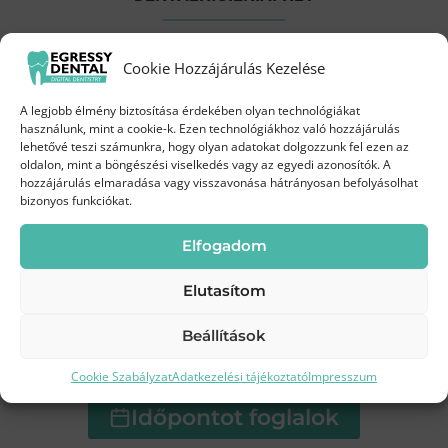
tart. Ezt előzi meg egy fogkő-eltávolítás
intraorális homokfúvással és polírozással. A két
Próbáld ki a Biofilm terápiát
beavatkozás együtt 1,5 órát vesz igénybe.
Cookie Hozzájárulás Kezelése
kedvezményes áron!
A legjobb élmény biztosítása érdekében olyan technológiákat
Hány százalékos peroxidot tartalmaznak a
Augusztus 3-19.
között az Egressy Dentalnál
használunk, mint a cookie-k. Ezen technológiákhoz való hozzájárulás
lehetővé teszi számunkra, hogy olyan adatokat dolgozzunk fel ezen az
fogfehérítő termékek?
oldalon, mint a böngészési viselkedés vagy az egyedi azonosítók. A
2012 októbere óta új Uniós szabályozás lépett
35 000 Ft
hozzájárulás elmaradása vagy visszavonása hátrányosan befolyásolhat
Most
bizonyos funkciókat.
életbe a peroxid tartalmú fogfehérítő anyagok
alkalmazásával kapcsolatban. Ennek
45 000 Ft
helyett
Elfogadom
értelmében kozmetikai kezelésként maximum
Elutasítom
6%-os hidrogén-peroxid tartalmú anyag
használata megengedett. Fogorvosok –
Beállítások
indokolt esetekben – továbbra is
Kíméletes
Modern
Frissebb, tisztább
tisztítás
technológia
mosoly
alkalmazhatnak ennél erősebb fehérítőt. A
Cookie Szabályzat
Adatkezelési tájékoztató
Impresszum
rendelői peroxid-mentes fogfehérítő nem
Időpontot foglalok
tartalmaz hidrogén-peroxidot, hatóanyaga a