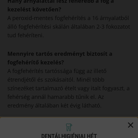
Hány árnyalattal lesz fehérebb a fog a
kezelést követően?
A peroxid-mentes fogfehérítés a 16 árnyalatból
álló fogfehérítési skálán általában 2-3 fokozatot
tud fehéríteni.
Mennyire tartós eredményt biztosít a
fogfehérítő kezelés?
A fogfehérítés tartóssága függ az illető
étrendjétől és szokásaitól. Minél több
színezéket tartalmazó ételt vagy italt fogyaszt, a
fehérség annál hamarabb tűnik el. Az
eredmény általában két évig látható.
Mennyi ideig tart a fogfehérítés?
A fogfehérítő kezelés alkalmanként 3×10 percig
DENTÁLHIGIÉNIAI HÉT