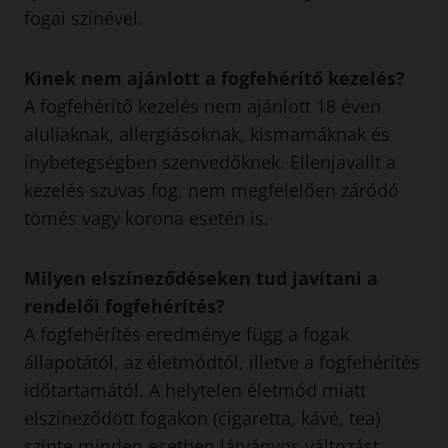
fogai színével.
Kinek nem ajánlott
a fogfehérítő kezelés?
A fogfehérítő kezelés nem ajánlott 18 éven
aluliaknak, allergiásoknak, kismamáknak és
ínybetegségben szenvedőknek. Ellenjavallt a
kezelés szuvas fog, nem megfelelően záródó
tömés vagy korona esetén is.
Milyen elszíneződéseken tud javítani a
rendelői fogfehérítés?
A fogfehérítés eredménye függ a fogak
állapotától, az életmódtól, illetve a fogfehérítés
időtartamától. A helytelen életmód miatt
elszíneződött fogakon (cigaretta, kávé, tea)
szinte minden esetben látványos változást