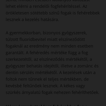
lehet elérni a rendelői fogfehérítéssel. Az
örökletesen sötétebb színű fogak is fehérebbek
lesznek a kezelés hatására.
A gyermekkorban, bizonyos gyógyszerek,
túlzott fluoridbevitel miatt elszíneződött
fogaknál az eredmény nem minden esetben
garantált. A fehéredés mértéke függ a fog
szerkezetétől, az elszíneződés mértékétől, a
gyógyszer behatás idejétől, illetve a zománc és
dentin sérülés mértékétől. A kezelések után a
foltok nem tűnnek el teljes mértékben, de
kevésbé feltűnőek lesznek. A kékes vagy
szürkés árnyalatú fogak nehezen fehéríthetőek.