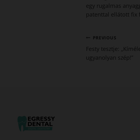
egy rugalmas anyagga
patenttal ellátott fix
Bejegyzés
PREVIOUS
Festy tesztje: „Kímél
navigáció
ugyanolyan szép!”