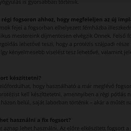
gyógyulás is gyorsabban történik.
 a régi fogsoron ahhoz, hogy megfeleljen az új i
mok fejei a fogsorban elhelyezett fémházba illeszkedne
nikus mestereink díjmentesen elvégzik Önnek. Felső f
oldás lehetővé teszi, hogy a protézis szájpadi része
, így kényelmesebb viselést tesz lehetővé, valamint je
ort készíttetni?
l előfordulhat, hogy használható a már meglévő fogsor
protézist kell készíttetetni, amennyiben a régi pótlás
e házon belül, saját laborban történik – akár a műtét n
et használni a fix fogsort?
r aznap lehet használni. Az előre elkészített fogsort a 