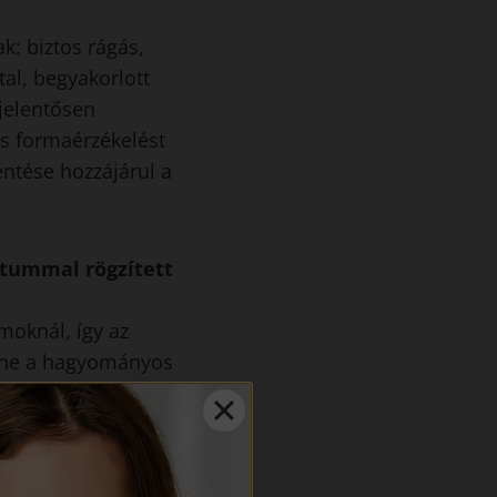
k: biztos rágás,
al, begyakorlott
 jelentősen
és formaérzékelést
entése hozzájárul a
tummal rögzített
moknál, így az
etne a hagyományos
implantátumoknál a
zükség feltárásra és