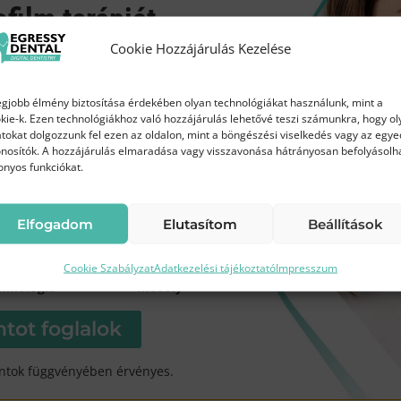
ofilm terápiát
 marad a fogsor a mini implantátumon, mint a h
áron!
Cookie Hozzájárulás Kezelése
átumra rögzített fogsor sem billeg, sem mozog.
az Egressy Dentalnál
egjobb élmény biztosítása érdekében olyan technológiákat használunk, mint a
kie-k. Ezen technológiákhoz való hozzájárulás lehetővé teszi számunkra, hogy ol
avatkozás?
tokat dolgozzunk fel ezen az oldalon, mint a böngészési viselkedés vagy az egye
ra 2 db, felülre 4 db implantátum kerül beültetésre, a
Ft
45 000 Ft
nosítók. A hozzájárulás elmaradása vagy visszavonása hátrányosan befolyásolh
helyett
onyos funkciókat.
es rögzítő elemek segítségével tökéletesen megakadá
Elfogadom
Elutasítom
Beállítások
a beavatkozás?
 függ a beültetett implantátumok számától, de általába
Modern
Frissebb, tisztább
Cookie Szabályzat
Adatkezelési tájékoztató
Impresszum
chnológia
mosoly
tot foglalok
?
i érzéstelenítésben, fájdalommentesen történik. Mini
ntok függvényében érvényes.
 az ínyen keresztül történik. Mivel nincs feltárás, íg