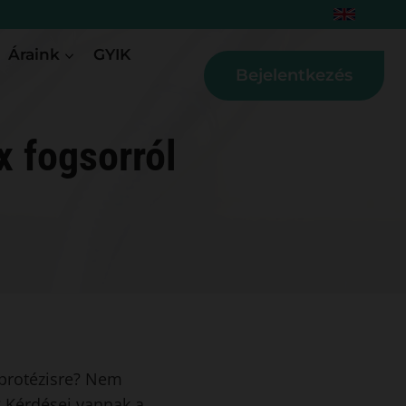
Áraink
GYIK
Bejelentkezés
x fogsorról
 protézisre? Nem
? Kérdései vannak a