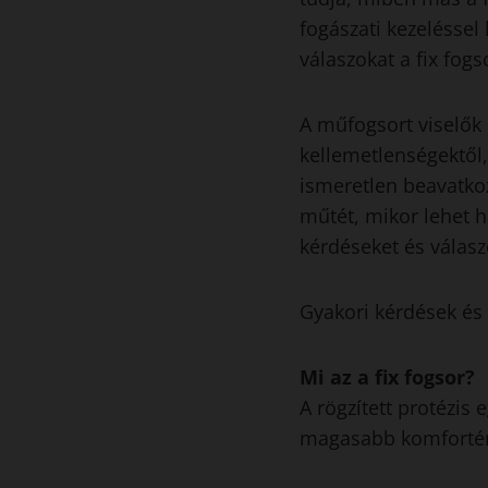
fogászati kezeléssel
válaszokat a fix fogs
A műfogsort viselők 
kellemetlenségektől,
ismeretlen beavatkoz
műtét, mikor lehet h
kérdéseket és válasz
Gyakori kérdések és 
Mi az a fix fogsor?
A rögzített protézis
magasabb komfortérz