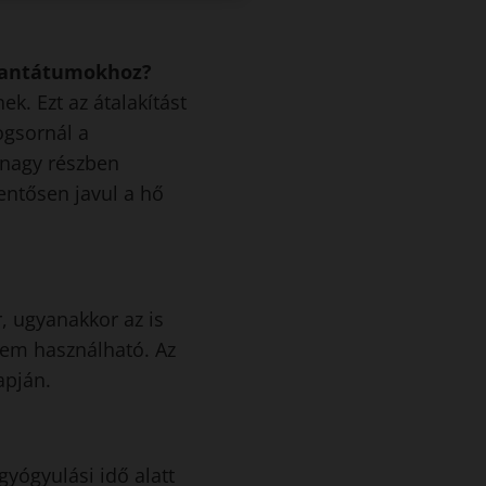
mplantátumokhoz?
k. Ezt az átalakítást
ogsornál a
 nagy részben
lentősen javul a hő
, ugyanakkor az is
 nem használható. Az
apján.
gyógyulási idő alatt