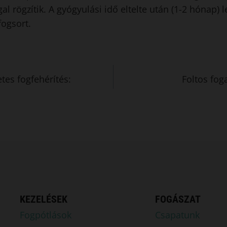
l rögzítik. A gyógyulási idő eltelte után (1-2 hónap) l
 fogsort.
etes fogfehérítés:
Foltos fog
KEZELÉSEK
FOGÁSZAT
Fogpótlások
Csapatunk