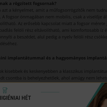
nak a rögzített fogsornak?
tja azt a kényelmet, amit a műfogsorrögzítők nem tudna
. A fogsor önmagában nem mobilis, csak a viselője ált
olítható. Az erősebb kapcsolat miatt a fogsor mérete
padlás felöli rész eltávolítható, ami komfortosabb íz 
nnyíti a beszédet, alul pedig a nyelv felöli rész csökk
edéséhez.
mini implantátummal és a hagyományos implantá
k kisebbek és keskenyebben a klasszikus implantátu
adt csontba is behelyezhetőek, ahol amúgy nem leh
lezni. Használatával elkerülhető a csontpótlás. Mini 
n keresztül behelyezhetőek az állcsontba, így nincs s
IGIÉNIAI HÉT
fájdalom és duzzanat sem!