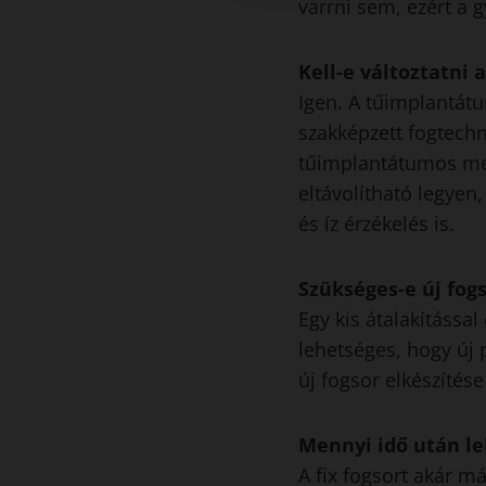
varrni sem, ezért a 
Kell-e változtatni
Igen. A tűimplantátu
szakképzett fogtech
tűimplantátumos meg
eltávolítható legyen
és íz érzékelés is.
Szükséges-e új fogs
Egy kis átalakítássa
lehetséges, hogy új 
új fogsor elkészítés
Mennyi idő után leh
A fix fogsort akár má