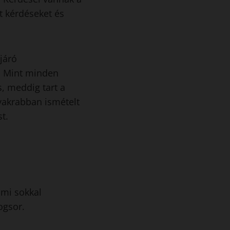
t kérdéseket és
járó
t. Mint minden
s, meddig tart a
gyakrabban ismételt
t.
ami sokkal
ogsor.