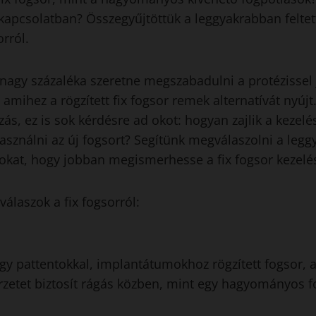
 kapcsolatban? Összegyűjtöttük a leggyakrabban feltet
orról.
nagy százaléka szeretne megszabadulni a protézissel 
 amihez a rögzített fix fogsor remek alternatívát nyúj
ás, ez is sok kérdésre ad okot: hogyan zajlik a kezelé
asználni az új fogsort? Segítünk megválaszolni a leg
okat, hogy jobban megismerhesse a fix fogsor kezelés
válaszok a fix fogsorról:
 egy pattentokkal, implantátumokhoz rögzített fogsor, 
etet biztosít rágás közben, mint egy hagyományos f