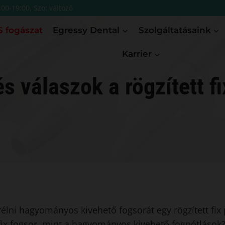
:00-19:00, Szo: változó
 fogászat
Egressy Dental
Szolgáltatásaink
Karrier
s válaszok a rögzített fi
rélni hagyományos kivehető fogsorát egy rögzített fix
fix fogsor, mint a hagyományos kivehető fogpótlások