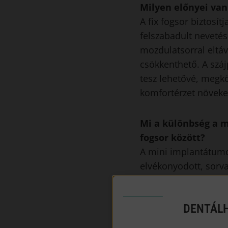
Milyen előnyei van
A fix fogsor biztosí
felszabadult nevetés
mozdulatsorral eltáv
csökkenthető. A száj
tesz lehetővé, megkö
komfortérzet növek
Mi a különbség a 
fogsor között?
A mini implantátumo
elvékonyodott, sorv
fogbeültetést kivite
legtöbb esetben ínye
DENTÁLH
sebvarrásra, nincs 