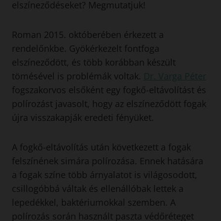
elszíneződéseket? Megmutatjuk!
Roman 2015. októberében érkezett a
rendelőnkbe. Gyökérkezelt fontfoga
elszíneződött, és több korábban készült
tömésével is problémák voltak.
Dr. Varga Péter
fogszakorvos elsőként egy fogkő-eltávolítást és
polírozást javasolt, hogy az elszíneződött fogak
újra visszakapják eredeti fényüket.
A fogkő-eltávolítás után következett a fogak
felszínének simára polírozása. Ennek hatására
a fogak színe több árnyalatot is világosodott,
csillogóbbá váltak és ellenállóbak lettek a
lepedékkel, baktériumokkal szemben. A
polírozás során használt paszta védőréteget