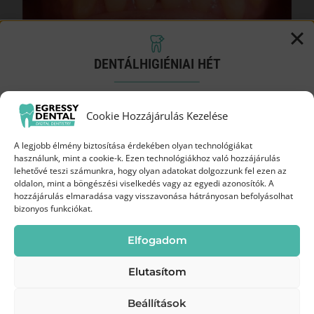
Belső fogfehérítés
DENTÁLHIGIÉNIAI HÉT
Roman gyökérkezelt frontfoga az évek során
elszíneződött, ezért
belső fogfehérítésre
volt
Próbáld ki a Biofilm terápiát
szükség. Dr. Varga Péter a fog koronai részének
Cookie Hozzájárulás Kezelése
kedvezményes áron!
belsejébe helyezte a fehérítő anyagot, majd
A legjobb élmény biztosítása érdekében olyan technológiákat
ideiglenes töméssel lezárta. Több alkalom
Augusztus 3-19.
között az Egressy Dentalnál
használunk, mint a cookie-k. Ezen technológiákhoz való hozzájárulás
kellett, hogy a fog színe elérje a kívánt
lehetővé teszi számunkra, hogy olyan adatokat dolgozzunk fel ezen az
oldalon, mint a böngészési viselkedés vagy az egyedi azonosítók. A
fehérséget, ezután a fehérítő anyagot
35 000 Ft
hozzájárulás elmaradása vagy visszavonása hátrányosan befolyásolhat
Most
eltávolította, majd egy végleges töméssel
bizonyos funkciókat.
lezárta. A fogfehérítés után a régi,
45 000 Ft
helyett
Elfogadom
elszíneződött, szuvas tömések cseréje
következett.
Elutasítom
Beállítások
Páciensünk mosolya rövid idő alatt látványos
Kíméletes
Modern
Frissebb, tisztább