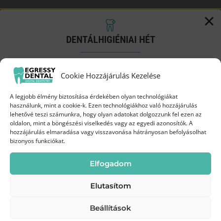
DENTÁLHIGIÉNIAI HÉT
Próbáld ki a Biofilm terápiát
Cookie Hozzájárulás Kezelése
kedvezményes áron!
A legjobb élmény biztosítása érdekében olyan technológiákat
Augusztus 3-19.
között az Egressy Dentalnál
használunk, mint a cookie-k. Ezen technológiákhoz való hozzájárulás
lehetővé teszi számunkra, hogy olyan adatokat dolgozzunk fel ezen az
oldalon, mint a böngészési viselkedés vagy az egyedi azonosítók. A
35 000 Ft
hozzájárulás elmaradása vagy visszavonása hátrányosan befolyásolhat
Most
bizonyos funkciókat.
Kapcsolat
45 000 Ft
helyett
Elfogadom
Kérjen visszahívást
Elutasítom
Rendelőnk nyitva tartási idejében a lehető
Beállítások
legrövidebb időn belül felvesszük Önnel a
Kíméletes
Modern
Frissebb, tisztább