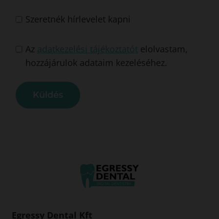
y
+
Szeretnék hírlevelet kapni
3
6
Az
adatkezelési tájékoztatót
elolvastam,
hozzájárulok adataim kezeléséhez.
Küldés
Egressy Dental Kft