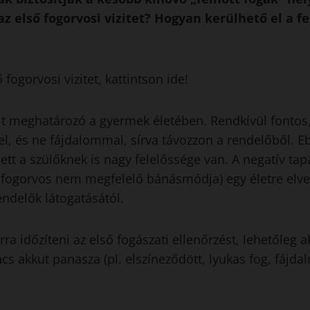
z első fogorvosi vizitet? Hogyan kerülhető el a f
fogorvosi vizitet, kattintson ide!
zit meghatározó a gyermek életében. Rendkívül fontos,
l, és ne fájdalommal, sírva távozzon a rendelőből. E
ett a szülőknek is nagy felelőssége van. A negatív tapa
a fogorvos nem megfelelő bánásmódja) egy életre elve
endelők látogatásától.
ra időzíteni az első fogászati ellenőrzést, lehetőleg 
 akkut panasza (pl. elszíneződött, lyukas fog, fájda