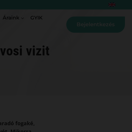
Áraink
GYIK
Bejelentkezés
vosi vizit
aradó fogaké,
yét. Mikorra