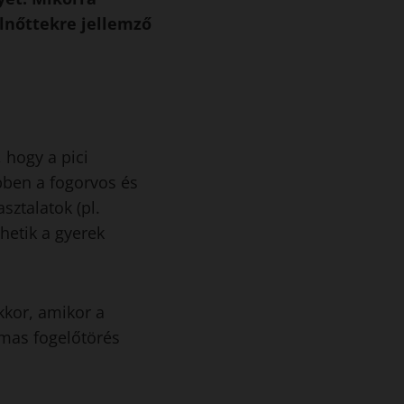
elnőttekre jellemző
 hogy a pici
bben a fogorvos és
sztalatok (pl.
hetik a gyerek
akkor, amikor a
lmas fogelőtörés