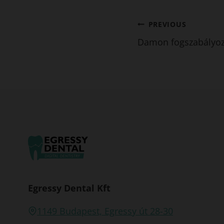
Bejegyzés
PREVIOUS
Damon fogszabályo
navigáció
Egressy Dental Kft
1149 Budapest, Egressy út 28-30