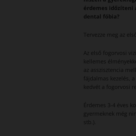
érdemes időzíteni a
dental fóbia?
Tervezze meg az első 
Az első fogorvosi vi
kellemes élményekke
az asszisztencia mell
fájdalmas kezelés, 
kedvét a fogorvosi r
Érdemes 3-4 éves kor
gyermeknek még nincs
stb.).