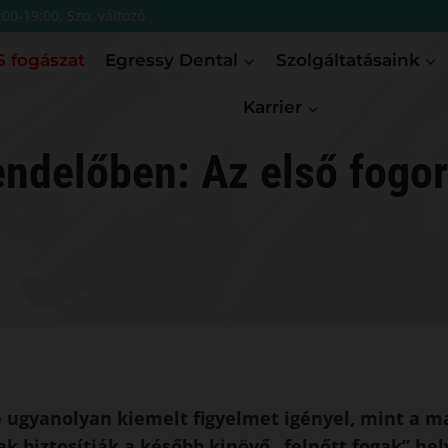
:00-19:00, Szo: változó
 fogászat
Egressy Dental
Szolgáltatásaink
Karrier
endelőben: Az első fogor
 ugyanolyan kiemelt figyelmet igényel, mint a m
k biztosítják a később kinövő „felnőtt fogak” hel