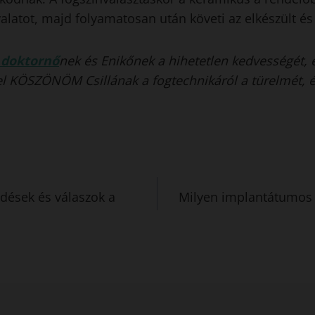
alatot, majd folyamatosan után követi az elkészült és
 doktornő
nek és Enikőnek a hihetetlen kedvességét, 
l KÖSZÖNÖM Csillának a fogtechnikáról a türelmét, 
dések és válaszok a
Milyen implantátumos 