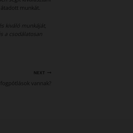
 átadott munkát.
és kiváló munkáját,
és a csodálatosan
NEXT
fogpótlások vannak?