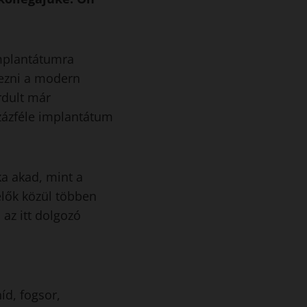
implantátumra
tezni a modern
rdult már
zázféle implantátum
a akad, mint a
elők közül többen
 az itt dolgozó
íd, fogsor,