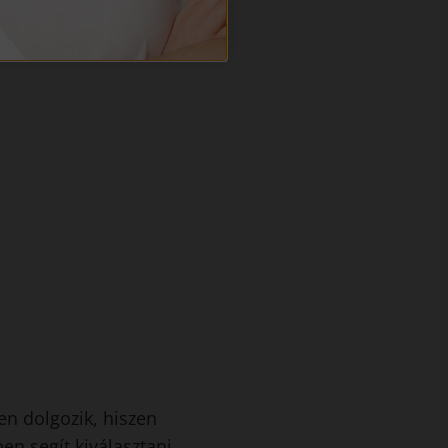
n dolgozik, hiszen
en segít kiválasztani