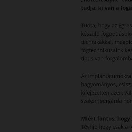
tudja, ki van a fog
Tudta, hogy az Egre
készülő fogpótlások
technikákkal, megol
fogtechnikusaink ke
típus van forgalomb
Az implantátumokra 
hagyományos, csiszo
kifejezetten azért vá
szakembergárda nem 
Miért fontos, hogy 
Tévhit, hogy csak a 