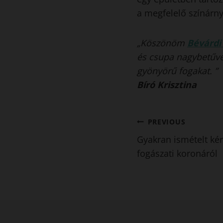
a megfelelő színárny
„Köszönöm
Bévárdi
és csupa nagybetűve
gyönyörű fogakat. ”
Bíró Krisztina
Bejegyzés
PREVIOUS
Gyakran ismételt kér
navigáció
fogászati koronáról