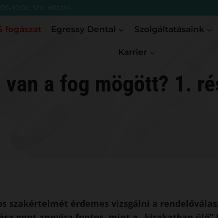
:00-19:00, Szo: változó
 fogászat
Egressy Dental
Szolgáltatásaink
Karrier
i van a fog mögött? 1. ré
s szakértelmét érdemes vizsgálni a rendelőválasz
ása pont annyira fontos, mint a „kirakatban ülő” 