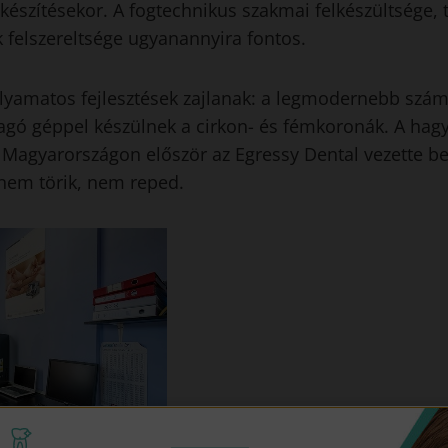
észítésekor. A fogtechnikus szakmai felkészültsége, ta
 felszereltsége ugyanannyira fontos.
olyamatos fejlesztések zajlanak: a legmodernebb szá
agó géppel készülnek a cirkon- és fémkoronák. A ha
 Magyarországon először az Egressy Dental vezette b
nem törik, nem reped.