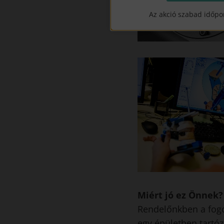
Az akció szabad időpo
Miért jó ez Önnek?
Rendelőnkben a fogo
egy épületben tartóz