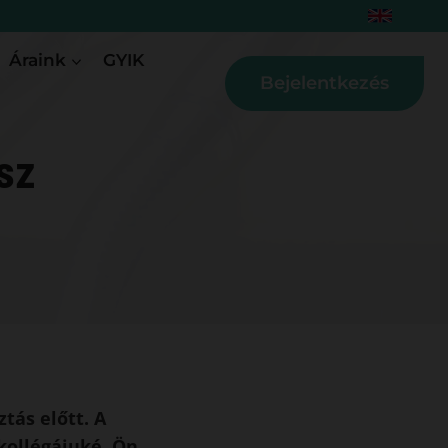
Áraink
GYIK
Bejelentkezés
sz
tás előtt. A
kollégájuké. Ön