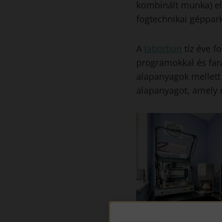
kombinált munka) elk
fogtechnikai géppark
A
laborban
tíz éve f
programokkal és far
alapanyagok mellett
alapanyagot, amely 