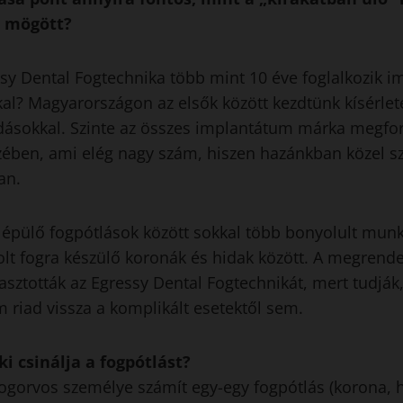
a mögött?
ssy Dental Fogtechnika több mint 10 éve foglalkozik 
kal? Magyarországon az elsők között kezdtünk kísérle
dásokkal. Szinte az összes implantátum márka megfo
zében, ami elég nagy szám, hiszen hazánkban közel s
an.
épülő fogpótlások között sokkal több bonyolult munk
lt fogra készülő koronák és hidak között. A megrend
lasztották az Egressy Dental Fogtechnikát, mert tudják,
riad vissza a komplikált esetektől sem.
ki csinálja a fogpótlást?
fogorvos személye számít egy-egy fogpótlás (korona, h