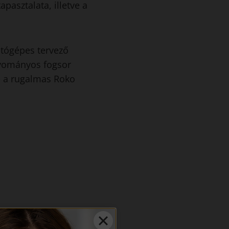
pasztalata, illetve a
mtógépes tervező
gyományos fogsor
e a rugalmas Roko