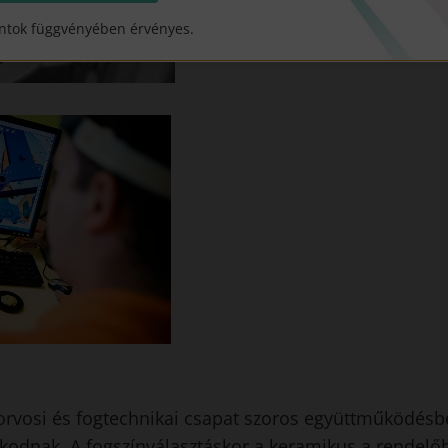
ntok függvényében érvényes.
rvosi és fogtechnikai csapat szoros együttműködésbe
kodnak. A fogszínválasztáskor a keramikus a rendelőb