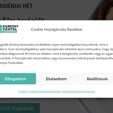
IGIÉNIAI HÉT
ofilm terápiát
áron!
Cookie Hozzájárulás Kezelése
az Egressy Dentalnál
egjobb élmény biztosítása érdekében olyan technológiákat használunk, mint a
kie-k. Ezen technológiákhoz való hozzájárulás lehetővé teszi számunkra, hogy ol
tokat dolgozzunk fel ezen az oldalon, mint a böngészési viselkedés vagy az egye
Ft
45 000 Ft
nosítók. A hozzájárulás elmaradása vagy visszavonása hátrányosan befolyásolh
helyett
onyos funkciókat.
Elfogadom
Elutasítom
Beállítások
Modern
Frissebb, tisztább
Cookie Szabályzat
Adatkezelési tájékoztató
Impresszum
chnológia
mosoly
tot foglalok