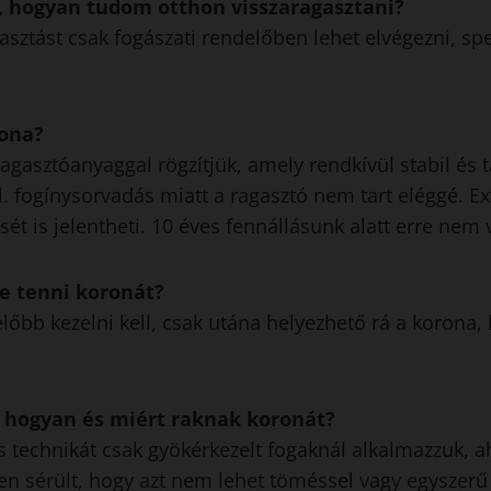
, hogyan tudom otthon visszaragasztani?
sztást csak fogászati rendelőben lehet elvégezni, sp
rona?
ragasztóanyaggal rögzítjük, amely rendkívül stabil és 
l. fogínysorvadás miatt a ragasztó nem tart eléggé. E
sét is jelentheti. 10 éves fennállásunk alatt erre nem
-e tenni koronát?
lőbb kezelni kell, csak utána helyezhető rá a korona,
 hogyan és miért raknak koronát?
 technikát csak gyökérkezelt fogaknál alkalmazzuk, a
en sérült, hogy azt nem lehet töméssel vagy egyszerű