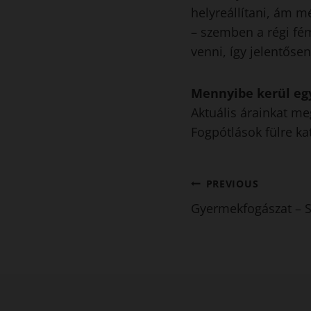
helyreállítani, ám 
– szemben a régi fé
venni, így jelentőse
Mennyibe kerül eg
Aktuális árainkat m
Fogpótlások fülre kat
Bejegyzés
PREVIOUS
Gyermekfogászat – S
navigáció