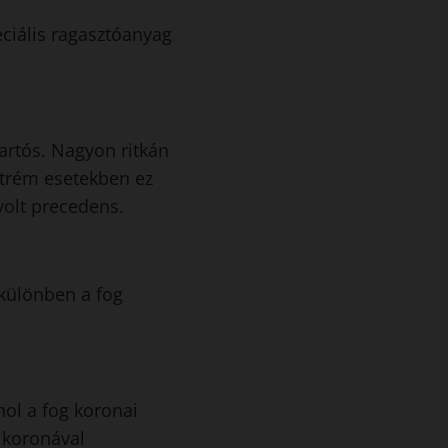
eciális ragasztóanyag
tartós. Nagyon ritkán
xtrém esetekben ez
 volt precedens.
 különben a fog
hol a fog koronai
 koronával