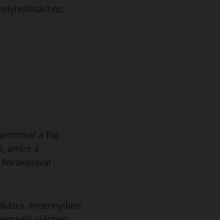
lyreállításhoz.
lkalommal a fog
l, amire a
 felrakásával
bálásra. Amennyiben
 Harmadik ülésben