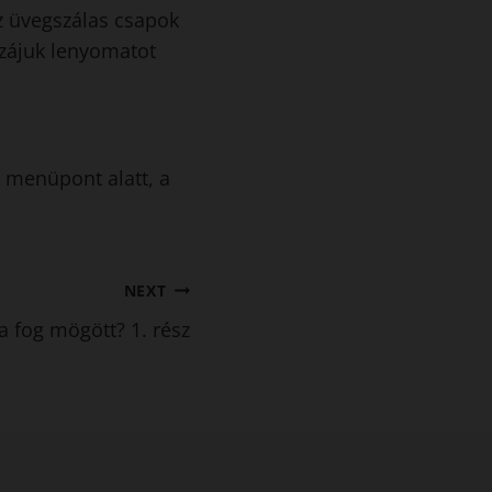
z üvegszálas csapok
zzájuk lenyomatot
menüpont alatt, a
NEXT
a fog mögött? 1. rész