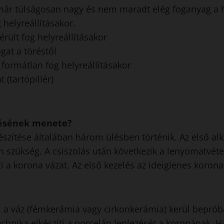
ár túlságosan nagy és nem maradt elég foganyag a he
 helyreállításakor.
érült fog helyreállításakor
gat a töréstől
 formátlan fog helyreállításakor
 (tartópillér)
tésének menete?
észítése általában három ülésben történik. Az első a
szükség. A csiszolás után következik a lenyomatvéte
ti a korona vázat. Az első kezelés az ideiglenes korona
a váz (fémkerámia vagy cirkonkerámia) kerül bepró
echnika elkészíti a porcelán leplezését a koronának.