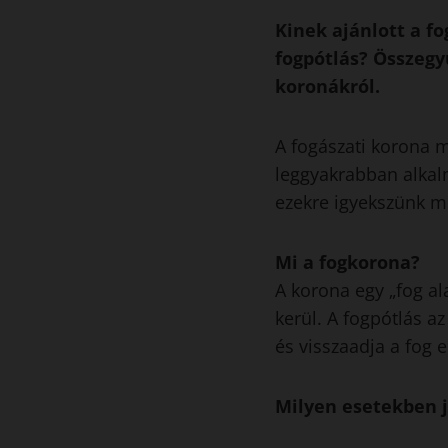
Kinek ajánlott a fo
fogpótlás? Összegy
koronákról.
A fogászati korona m
leggyakrabban alkal
ezekre igyekszünk m
Mi a fogkorona?
A korona egy „fog al
kerül. A fogpótlás az
és visszaadja a fog e
Milyen esetekben j