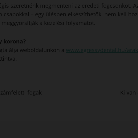
mégis szeretnénk megmenteni az eredeti fogcsonkot. A
m csapokkal – egy ülésben elkészíthetők, nem kell ho
n meggyorsítják a kezelési folyamatot.
y korona?
egtalálja weboldalunkon a
www.egressydental.hu/arak
tintva.
zámfeletti fogak
Ki van 