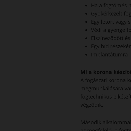
Ha a fogtömés m
Gyökérkezelt fog
Egy letört vagy s
Védi a gyenge fo
Elszíneződött és
Egy híd részeként
Implantátumra
Mi a korona készí
A fogászati korona k
megmunkálására van 
fogtechnikus elkészí
végződik.
Második alkalommal 
ez megfelelő, a fogt