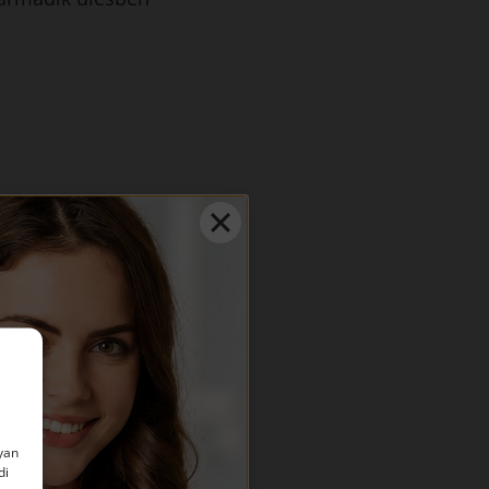
nk. Megfelelő
heti új mosolyát.
sorvadás esetén ez az
yan
di