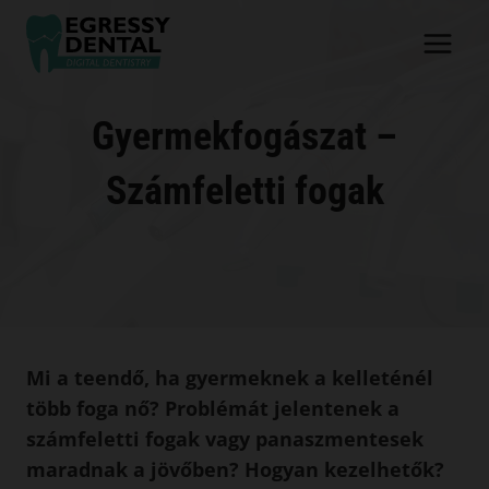
Skip
to
content
Gyermekfogászat –
Számfeletti fogak
Mi a teendő, ha gyermeknek a kelleténél
több foga nő? Problémát jelentenek a
számfeletti fogak vagy panaszmentesek
maradnak a jövőben? Hogyan kezelhetők?