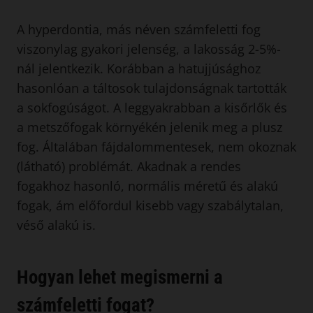
A hyperdontia, más néven számfeletti fog
viszonylag gyakori jelenség, a lakosság 2-5%-
nál jelentkezik. Korábban a hatujjúsághoz
hasonlóan a táltosok tulajdonságnak tartották
a sokfogúságot. A leggyakrabban a kisőrlők és
a metszőfogak környékén jelenik meg a plusz
fog. Általában fájdalommentesek, nem okoznak
(látható) problémát. Akadnak a rendes
fogakhoz hasonló, normális méretű és alakú
fogak, ám előfordul kisebb vagy szabálytalan,
véső alakú is.
Hogyan lehet megismerni a
számfeletti fogat?