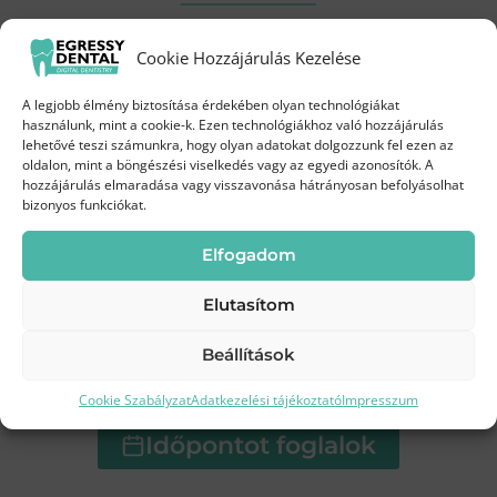
A számfeletti fogak kezelése
Próbáld ki a Biofilm terápiát
Cookie Hozzájárulás Kezelése
kedvezményes áron!
A számfeletti fogat érdemes minél hamarabb
A legjobb élmény biztosítása érdekében olyan technológiákat
megmutatni a fogorvosnak, aki egy röntgen
Augusztus 3-19.
között az Egressy Dentalnál
használunk, mint a cookie-k. Ezen technológiákhoz való hozzájárulás
lehetővé teszi számunkra, hogy olyan adatokat dolgozzunk fel ezen az
után dönt, maradjon vagy menjen a
oldalon, mint a böngészési viselkedés vagy az egyedi azonosítók. A
szabálytalan fog. A legtöbbször a műtét/húzás
35 000 Ft
hozzájárulás elmaradása vagy visszavonása hátrányosan befolyásolhat
Most
bizonyos funkciókat.
mellett érdemes dönteni, hogy később ne
kelljen
fogszabályozó kezelés
t is alkalmazni. A
45 000 Ft
helyett
Elfogadom
műtétek helyi érzéstelenítésben, egy ülésben
történnek, altatás nélkül. A gyógyulási idő 2-3
Elutasítom
nap.
Beállítások
Kíméletes
Modern
Frissebb, tisztább
tisztítás
technológia
mosoly
Cookie Szabályzat
Adatkezelési tájékoztató
Impresszum
Bejegyzés
PREVIOUS
NEXT
Időpontot foglalok
Állcsont műtét –
Gyakran ismételt
navigáció
Mikor szükséges?
kérdések és válaszok