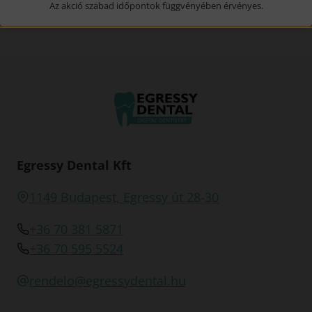
Az akció szabad időpontok függvényében érvényes.
a fogászati koronáról
Egressy Dental Kft
1149 Budapest, Egressy út 28-30
+36 70 381 5871
+36 70 595 5524
rendelo@egressydental.hu