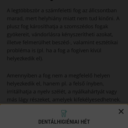
A legtöbbször a számfeletti fog az állcsontban
marad, mert helyhiány miatt nem tud kinőni. A
plusz fog károsíthatja a szomszédos fogak
gyökereit, vándorlásra kényszerítheti azokat,
illetve felmerülhet beszéd-, valamint esztétikai
probléma is (pl. ha a fog a fogíven kívül
helyezkedik el).
Amennyiben a fog nem a megfelelő helyen
helyezkedik el, hanem pl. a felső ínyben,
irritálhatja a nyelv szélét, a nyálkahártyát vagy
más lágy részeket, amelyek kifekélyesedhetnek.
Az egymásra torlódott fogakat nehezebb tisztán
tartani, ezért könnyebben szuvasodnak.
DENTÁLHIGIÉNIAI HÉT