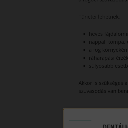
Tünetei lehetnek:
heves fájdalomin
nappali tompa, 
a fog környékén 
ráharapási érzé
súlyosabb esetb
Akkor is szükséges 
szuvasodás van benne
A gyökérkezelé
A gyökérkezelést te
DENTÁLH