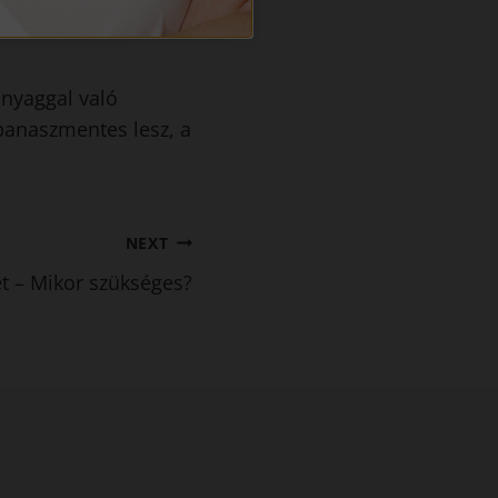
érzékenyek lehetnek,
anyaggal való
panaszmentes lesz, a
.
NEXT
t – Mikor szükséges?