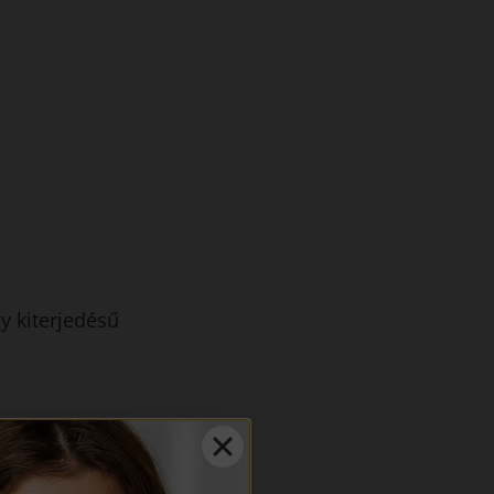
y kiterjedésű
zete állapotát