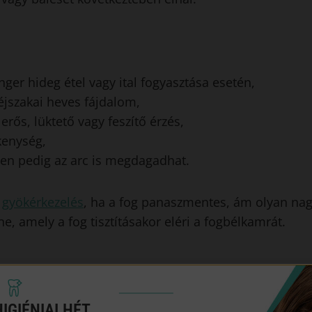
ger hideg étel vagy ital fogyasztása esetén,
éjszakai heves fájdalom,
erős, lüktető vagy feszítő érzés,
kenység,
en pedig az arc is megdagadhat.
a
gyökérkezelés
, ha a fog panaszmentes, ám olyan nag
, amely a fog tisztításakor eléri a fogbélkamrát.
s menete
rmészetesen minden esetben megelőzi a fog és környe
IGIÉNIAI HÉT