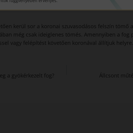
iumok elől. A frissen gyökértömött fogak ráharapásra 
ntok függvényében érvényes.
tt elmúlik.
tően kerül sor a koronai szuvasodásos felszín tömő 
talában még csak ideiglenes tömés. Amennyiben a fog 
sel vagy felépítést követően koronával állítjuk helyre
g a gyökérkezelt fog?
Állcsont műté