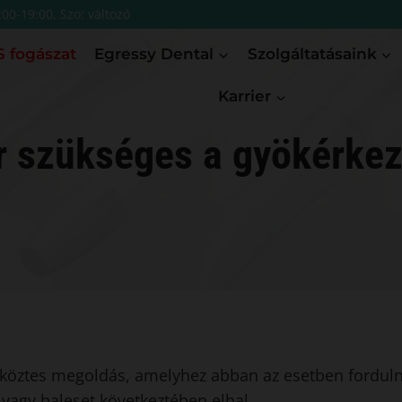
:00-19:00, Szo: változó
 fogászat
Egressy Dental
Szolgáltatásaink
Karrier
r szükséges a gyökérkez
 köztes megoldás, amelyhez abban az esetben forduln
vagy baleset következtében elhal.