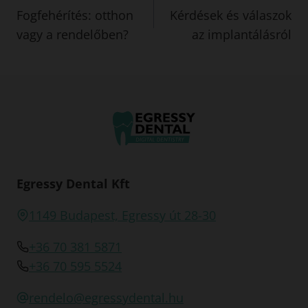
Fogfehérítés: otthon
Kérdések és válaszok
navigáció
vagy a rendelőben?
az implantálásról
Egressy Dental Kft
1149 Budapest, Egressy út 28-30
+36 70 381 5871
+36 70 595 5524
rendelo@egressydental.hu