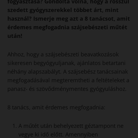
fogyasztása? Gondolta volna, hogy a rosszul
szedett gyógyszerekkel többet árt, mint
használ? Ismerje meg azt a 8 tanácsot, amit
érdemes megfogadnia szájsebészeti műtét
után!
Ahhoz, hogy a szájsebészeti beavatkozások
sikeresen begyógyuljanak, ajánlatos betartani
néhány alapszabályt. A szájsebész tanácsainak
megfogadásával megteremtheti a feltételeket a
panasz- és szövődménymentes gyógyuláshoz.
8 tanács, amit érdemes megfogadnia:
A műtét után behelyezett géztampont ne
vegye ki idő előtt. Amennyiben