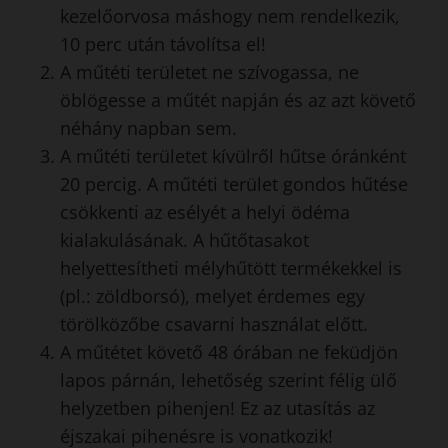
kezelőorvosa máshogy nem rendelkezik,
10 perc után távolítsa el!
A műtéti területet ne szívogassa, ne
öblögesse a műtét napján és az azt követő
néhány napban sem.
A műtéti területet kívülről hűtse óránként
20 percig. A műtéti terület gondos hűtése
csökkenti az esélyét a helyi ödéma
kialakulásának. A hűtőtasakot
helyettesítheti mélyhűtött termékekkel is
(pl.: zöldborsó), melyet érdemes egy
törölközőbe csavarni használat előtt.
A műtétet követő 48 órában ne feküdjön
lapos párnán, lehetőség szerint félig ülő
helyzetben pihenjen! Ez az utasítás az
éjszakai pihenésre is vonatkozik!