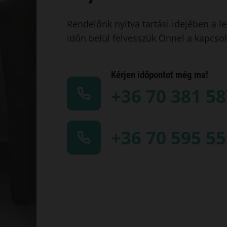
Rendelőnk nyitva tartási idejében a l
időn belül felvesszük Önnel a kapcsol
Kérjen időpontot még ma!
+36 70 381 5
+36 70 595 5