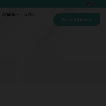
Áraink
GYIK
Bejelentkezés