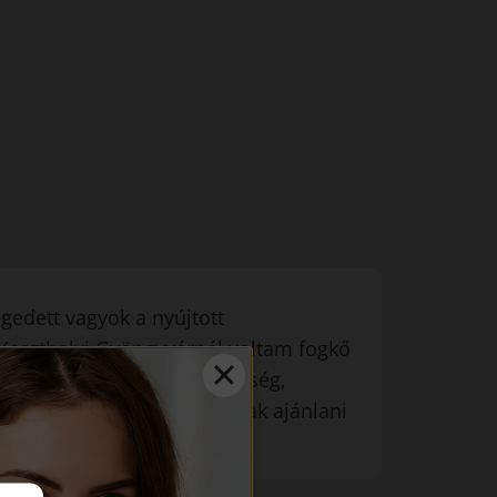
gedett vagyok a nyújtott
. Keszthelyi Gyöngyvérnél voltam fogkő
letve fogfehérítésen. Kedvesség,
ékoztatás tökéletes volt. Csak ajánlani
tot.