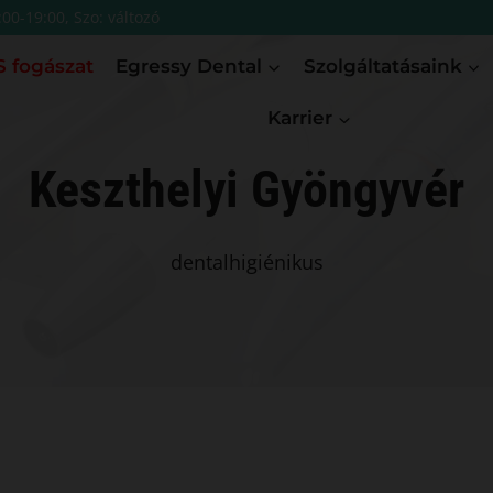
:00-19:00, Szo: változó
 fogászat
Egressy Dental
Szolgáltatásaink
Karrier
Keszthelyi Gyöngyvér
dentalhigiénikus