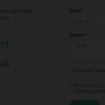
Email
ehető legrövidebb
atot!
Üzenet
871
524
Szeretnék hírle
Az
adatkezelési 
adataim kezelé