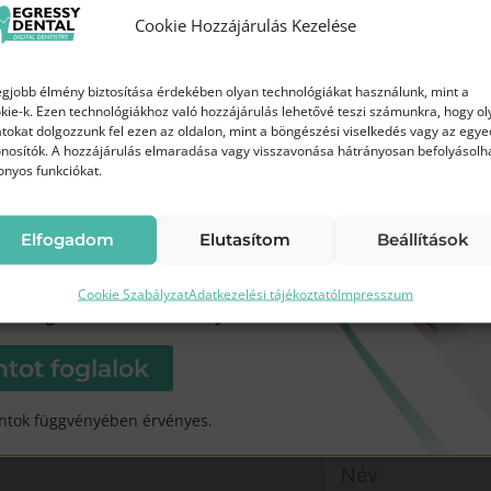
áron!
Cookie Hozzájárulás Kezelése
az Egressy Dentalnál
egjobb élmény biztosítása érdekében olyan technológiákat használunk, mint a
kie-k. Ezen technológiákhoz való hozzájárulás lehetővé teszi számunkra, hogy ol
tokat dolgozzunk fel ezen az oldalon, mint a böngészési viselkedés vagy az egye
Ft
45 000 Ft
nosítók. A hozzájárulás elmaradása vagy visszavonása hátrányosan befolyásolh
helyett
onyos funkciókat.
Elfogadom
Elutasítom
Beállítások
Modern
Frissebb, tisztább
Cookie Szabályzat
Adatkezelési tájékoztató
Impresszum
chnológia
mosoly
tot foglalok
ntok függvényében érvényes.
Név