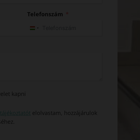
Telefonszám
H
u
n
g
a
r
y
+
velet kapni
3
6
tájékoztatót
elolvastam, hozzájárulok
séhez.