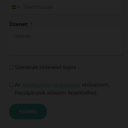
H
u
Üzenet
n
g
a
r
y
+
Szeretnék hírlevelet kapni
3
6
Az
adatkezelési tájékoztatót
elolvastam,
hozzájárulok adataim kezeléséhez.
Küldés