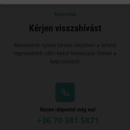
Kapcsolat
Kérjen visszahívást
Rendelőnk nyitva tartási idejében a lehető
legrövidebb időn belül felvesszük Önnel a
kapcsolatot!
Kérjen időpontot még ma!
+36 70 381 5871