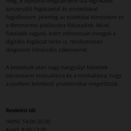
meg. A diploma megszerzése óta leginkább
konzerváló fogászattal és protetikával
foglalkozom. Jelenleg az esztétikai tömésekre és
a fémmentes pótlásokra fókuszálok. Mivel
fiatalabb vagyok, ezért otthonosan mozgok a
digitális fogászat terén is, rendszeresen
dolgozom intraorális szkennerrel.
A kezelések után nagy hangsúlyt fektettek
pácienseim instruálásra és a motiválásra, hogy
a jövőben keletkező problémákat megelőzzük.
Rendelési idő
Hétfő: 14.00-20.00
Kedd: 8:00-13:00