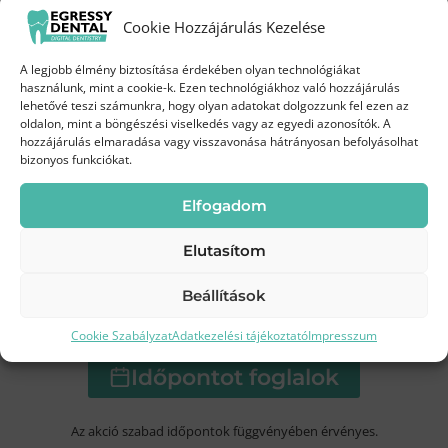
Próbáld ki a Biofilm terápiát
Cookie Hozzájárulás Kezelése
kedvezményes áron!
A legjobb élmény biztosítása érdekében olyan technológiákat
Augusztus 3-19.
között az Egressy Dentalnál
használunk, mint a cookie-k. Ezen technológiákhoz való hozzájárulás
lehetővé teszi számunkra, hogy olyan adatokat dolgozzunk fel ezen az
oldalon, mint a böngészési viselkedés vagy az egyedi azonosítók. A
35 000 Ft
hozzájárulás elmaradása vagy visszavonása hátrányosan befolyásolhat
Most
bizonyos funkciókat.
45 000 Ft
helyett
Elfogadom
Elutasítom
Beállítások
Kíméletes
Modern
Frissebb, tisztább
tisztítás
technológia
mosoly
Cookie Szabályzat
Adatkezelési tájékoztató
Impresszum
Időpontot foglalok
Az akció szabad időpontok függvényében érvényes.