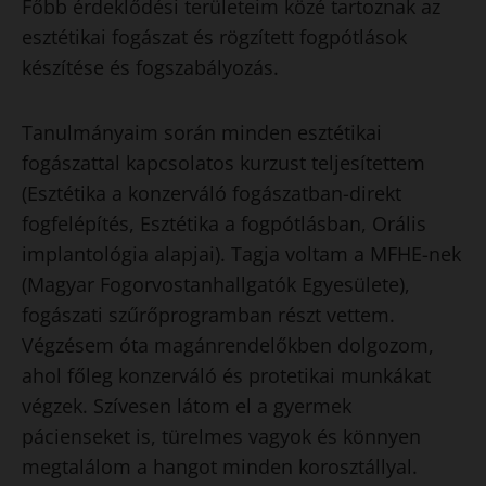
Főbb érdeklődési területeim közé tartoznak az
esztétikai fogászat és rögzített fogpótlások
készítése és fogszabályozás.
Tanulmányaim során minden esztétikai
fogászattal kapcsolatos kurzust teljesítettem
(Esztétika a konzerváló fogászatban-direkt
fogfelépítés, Esztétika a fogpótlásban, Orális
implantológia alapjai). Tagja voltam a MFHE-nek
(Magyar Fogorvostanhallgatók Egyesülete),
fogászati szűrőprogramban részt vettem.
Végzésem óta magánrendelőkben dolgozom,
ahol főleg konzerváló és protetikai munkákat
végzek. Szívesen látom el a gyermek
pácienseket is, türelmes vagyok és könnyen
megtalálom a hangot minden korosztállyal.