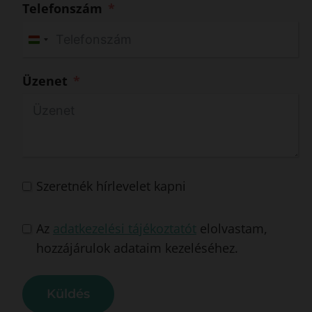
Telefonszám
H
u
Üzenet
n
g
a
r
y
+
Szeretnék hírlevelet kapni
3
6
Az
adatkezelési tájékoztatót
elolvastam,
hozzájárulok adataim kezeléséhez.
Küldés