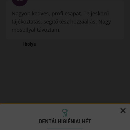
Nagyon kedves, profi csapat. Teljeskörű
tájékoztatás, segítőkész hozzáállás. Nagy
mosollyal távoztam.
Ibolya
DENTÁLHIGIÉNIAI HÉT