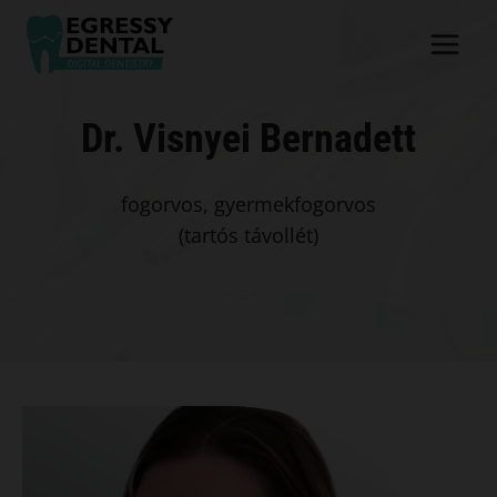
Skip
to
content
Dr. Visnyei Bernadett
fogorvos, gyermekfogorvos
(tartós távollét)