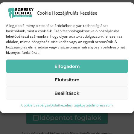
Próbáld ki a Biofilm terápiát
Cookie Hozzájárulás Kezelése
kedvezményes áron!
Kapcsolat
A legjobb élmény biztosítása érdekében olyan technológiákat
Augusztus 3-19.
között az Egressy Dentalnál
használunk, mint a cookie-k. Ezen technológiákhoz való hozzájárulás
Kérjen visszahívást
lehetővé teszi számunkra, hogy olyan adatokat dolgozzunk fel ezen az
oldalon, mint a böngészési viselkedés vagy az egyedi azonosítók. A
35 000 Ft
hozzájárulás elmaradása vagy visszavonása hátrányosan befolyásolhat
Most
bizonyos funkciókat.
Rendelőnk nyitva tartási idejében a lehető
legrövidebb időn belül felvesszük Önnel a
45 000 Ft
helyett
Elfogadom
kapcsolatot!
Elutasítom
Beállítások
Kíméletes
Modern
Frissebb, tisztább
tisztítás
technológia
mosoly
Cookie Szabályzat
Adatkezelési tájékoztató
Impresszum
Időpontot foglalok
Kérjen időpontot még ma!
+36 70 381 5871
Az akció szabad időpontok függvényében érvényes.