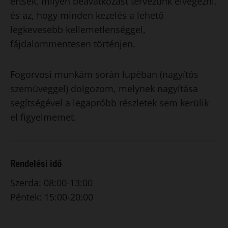
értsék, milyen beavatkozást tervezünk elvégezni,
és az, hogy minden kezelés a lehető
legkevesebb kellemetlenséggel,
fájdalommentesen történjen.
Fogorvosi munkám során lupéban (nagyítós
szemüveggel) dolgozom, melynek nagyítása
segítségével a legapróbb részletek sem kerülik
el figyelmemet.
Rendelési idő
Szerda: 08:00-13:00
Péntek: 15:00-20:00