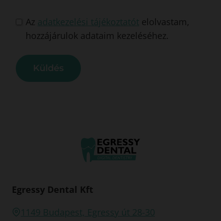
3
6
Az
adatkezelési tájékoztatót
elolvastam,
hozzájárulok adataim kezeléséhez.
Küldés
Egressy Dental Kft
1149 Budapest, Egressy út 28-30