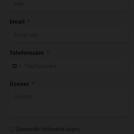
Email
Telefonszám
H
u
Üzenet
n
g
a
r
y
+
Szeretnék hírlevelet kapni