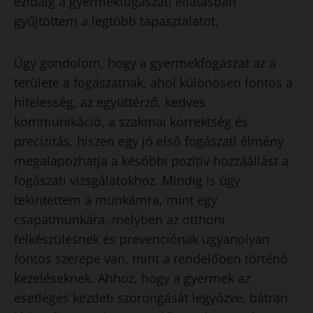
ezidáig a gyermekfogászati ellátásban
gyűjtöttem a legtöbb tapasztalatot.
Úgy gondolom, hogy a gyermekfogászat az a
területe a fogászatnak, ahol különösen fontos a
hitelesség, az együttérző, kedves
kommunikáció, a szakmai korrektség és
precizitás, hiszen egy jó első fogászati élmény
megalapozhatja a későbbi pozitív hozzáállást a
fogászati vizsgálatokhoz. Mindig is úgy
tekintettem a munkámra, mint egy
csapatmunkára, melyben az otthoni
felkészülésnek és prevenciónak ugyanolyan
fontos szerepe van, mint a rendelőben történő
kezeléseknek. Ahhoz, hogy a gyermek az
esetleges kezdeti szorongását legyőzve, bátran