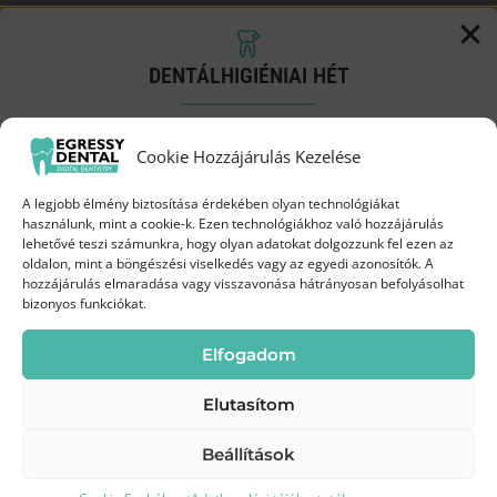
DENTÁLHIGIÉNIAI HÉT
Próbáld ki a Biofilm terápiát
Cookie Hozzájárulás Kezelése
kedvezményes áron!
A legjobb élmény biztosítása érdekében olyan technológiákat
Augusztus 3-19.
között az Egressy Dentalnál
használunk, mint a cookie-k. Ezen technológiákhoz való hozzájárulás
lehetővé teszi számunkra, hogy olyan adatokat dolgozzunk fel ezen az
oldalon, mint a böngészési viselkedés vagy az egyedi azonosítók. A
35 000 Ft
hozzájárulás elmaradása vagy visszavonása hátrányosan befolyásolhat
Most
bizonyos funkciókat.
Kapcsolat
45 000 Ft
helyett
Kérjen visszahívást
Elfogadom
Elutasítom
Rendelőnk nyitva tartási idejében a lehető
legrövidebb időn belül felvesszük Önnel a
Beállítások
Kíméletes
Modern
Frissebb, tisztább
kapcsolatot!
tisztítás
technológia
mosoly