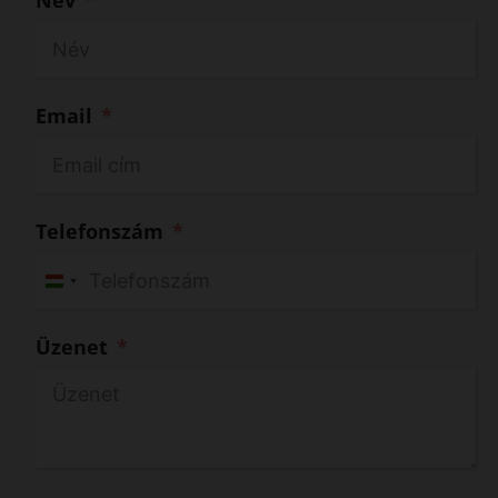
Név
Email
Telefonszám
H
u
Üzenet
n
g
a
r
y