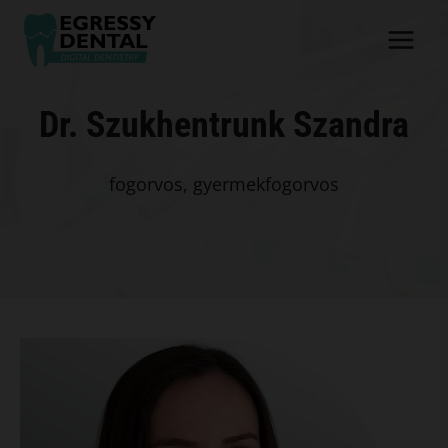
Skip
to
content
Dr. Szukhentrunk Szandra
fogorvos, gyermekfogorvos