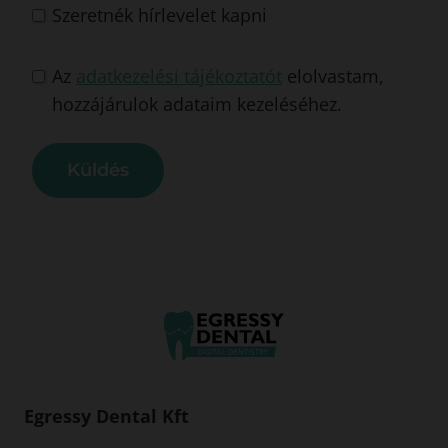
+
Szeretnék hírlevelet kapni
3
6
Az
adatkezelési tájékoztatót
elolvastam,
hozzájárulok adataim kezeléséhez.
Küldés
Egressy Dental Kft