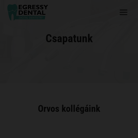
Skip
to
content
Csapatunk
Orvos kollégáink