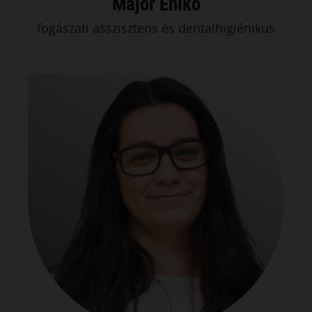
Major Enikő
fogászati asszisztens és dentalhigiénikus