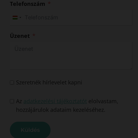
Telefonszám
H
u
Üzenet
n
g
a
r
y
+
Szeretnék hírlevelet kapni
3
6
Az
adatkezelési tájékoztatót
elolvastam,
hozzájárulok adataim kezeléséhez.
Küldés