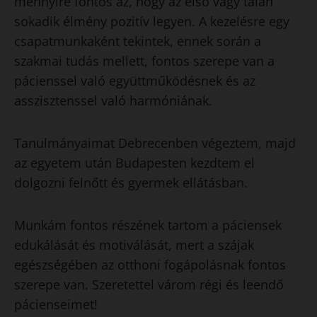
mennyire fontos az, hogy az első vagy talán
sokadik élmény pozitív legyen. A kezelésre egy
csapatmunkaként tekintek, ennek során a
szakmai tudás mellett, fontos szerepe van a
pácienssel való együttműködésnek és az
asszisztenssel való harmóniának.
Tanulmányaimat Debrecenben végeztem, majd
az egyetem után Budapesten kezdtem el
dolgozni felnőtt és gyermek ellátásban.
Munkám fontos részének tartom a páciensek
edukálását és motiválását, mert a szájak
egészségében az otthoni fogápolásnak fontos
szerepe van. Szeretettel várom régi és leendő
pácienseimet!