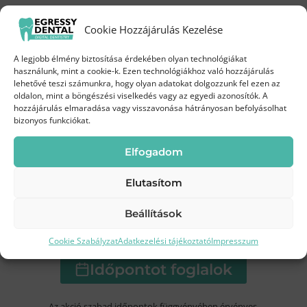
Próbáld ki a Biofilm terápiát
Cookie Hozzájárulás Kezelése
kedvezményes áron!
Kapcsolat
A legjobb élmény biztosítása érdekében olyan technológiákat
Augusztus 3-19.
között az Egressy Dentalnál
használunk, mint a cookie-k. Ezen technológiákhoz való hozzájárulás
Kérjen visszahívást
lehetővé teszi számunkra, hogy olyan adatokat dolgozzunk fel ezen az
oldalon, mint a böngészési viselkedés vagy az egyedi azonosítók. A
35 000 Ft
hozzájárulás elmaradása vagy visszavonása hátrányosan befolyásolhat
Most
bizonyos funkciókat.
Rendelőnk nyitva tartási idejében a lehető
legrövidebb időn belül felvesszük Önnel a
45 000 Ft
helyett
Elfogadom
kapcsolatot!
Elutasítom
Beállítások
Kíméletes
Modern
Frissebb, tisztább
tisztítás
technológia
mosoly
Cookie Szabályzat
Adatkezelési tájékoztató
Impresszum
Időpontot foglalok
Kérjen időpontot még ma!
+36 70 381 5871
Az akció szabad időpontok függvényében érvényes.