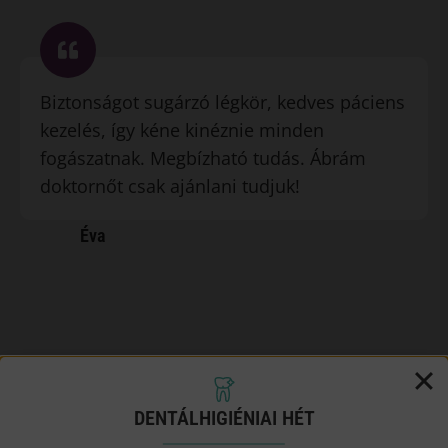
Biztonságot sugárzó légkör, kedves páciens
kezelés, így kéne kinéznie minden
fogászatnak. Megbízható tudás. Ábrám
doktornőt csak ajánlani tudjuk!
Éva
DENTÁLHIGIÉNIAI HÉT