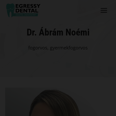
Skip
to
content
Dr. Ábrám Noémi
fogorvos, gyermekfogorvos