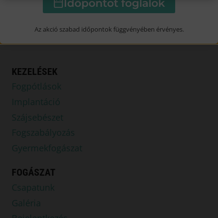
Időpontot foglalok
+36 70 595 5524
rendelo@egressydental.hu
Az akció szabad időpontok függvényében érvényes.
KEZELÉSEK
Fogpótlások
Implantáció
Szájsebészet
Fogszabályozás
Gyermekfogászat
FOGÁSZAT
Csapatunk
Galéria