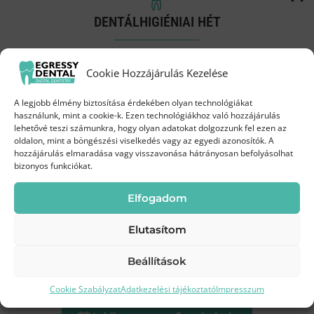
Bejegyzés
PREVIOUS
NEXT
DENTÁLHIGIÉNIAI HÉT
Előtte-utána: Régi
Előtte-utána:
navigáció
alsó fémkerámia
Csavarral rögzülő
Próbáld ki a Biofilm terápiát
körhíd cseréje
fémkerámia korona
Cookie Hozzájárulás Kezelése
kedvezményes áron!
implantátumra
A legjobb élmény biztosítása érdekében olyan technológiákat
Augusztus 3-19.
között az Egressy Dentalnál
használunk, mint a cookie-k. Ezen technológiákhoz való hozzájárulás
lehetővé teszi számunkra, hogy olyan adatokat dolgozzunk fel ezen az
oldalon, mint a böngészési viselkedés vagy az egyedi azonosítók. A
35 000 Ft
hozzájárulás elmaradása vagy visszavonása hátrányosan befolyásolhat
Most
bizonyos funkciókat.
45 000 Ft
helyett
Elfogadom
Elutasítom
Egressy Dental Kft
Beállítások
Kíméletes
Modern
Frissebb, tisztább
1149 Budapest, Egressy út 28-30
tisztítás
technológia
mosoly
Cookie Szabályzat
Adatkezelési tájékoztató
Impresszum
+36 70 381 5871