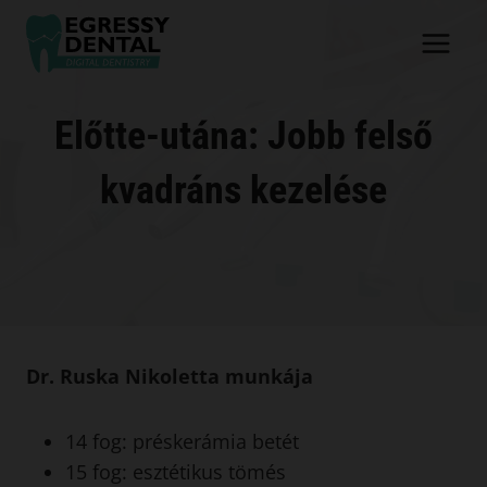
Skip
to
content
Előtte-utána: Jobb felső
kvadráns kezelése
Dr. Ruska Nikoletta munkája
14 fog: préskerámia betét
15 fog: esztétikus tömés